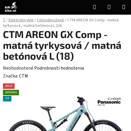
Prejsť
Hľadať
NÁKUP
na
KOŠÍK
obsah
Domov
/
Elektrobicykle
/
Celoodpružené
/
CTM AREON GX Comp - matná
tyrkysová / matná betónová L (18)
CTM AREON GX Comp -
matná tyrkysová / matná
betónová L (18)
Priemerné
Neohodnotené
Podrobnosti hodnotenia
hodnotenie
Značka:
CTM
produktu
AKCIA
je
NOVINKA
0,0
TIP
z
5
hviezdičiek.