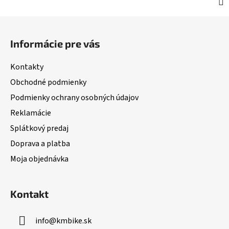
Z
á
Informácie pre vás
p
ä
Kontakty
t
Obchodné podmienky
i
Podmienky ochrany osobných údajov
e
Reklamácie
Splátkový predaj
Doprava a platba
Moja objednávka
Kontakt
info
@
kmbike.sk