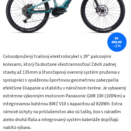
€3
499,99
–2 %
Celoodpružený trailový elektrobicykel s 29” palcovými
kolesami, ktorý ťa dostane všestrannosťou! Zdvih zadnej
stavby až 135mm a štvorčapový overený systém pruženia v
spolupráci s vyváženou športovou geometriou zabezpečia
efektívne šliapanie a stabilitu v náročnom teréne. Je vybavený
extrémne výkonným motorom Panasonic GXM 100 (100Nm) a
integrovanou batériou BMZ V10 s kapacitou až 820Wh. Extra
rámové úchyty na príslušenstvo ako sú tašky, box s náradím
alebo druhá fľaša a integrovaný systém kabeláže dopĺňajú
nabitú výbavu.