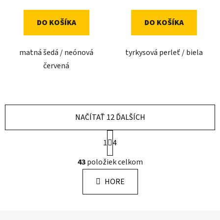
DO KOŠÍKA
DO KOŠÍKA
matná šedá / neónová
tyrkysová perleť / biela
červená
NAČÍTAŤ 12 ĎALŠÍCH
S
1
4
t
r
O
43
položiek celkom
á
v
n
l
k
HORE
á
o
d
v
a
a
Z
n
c