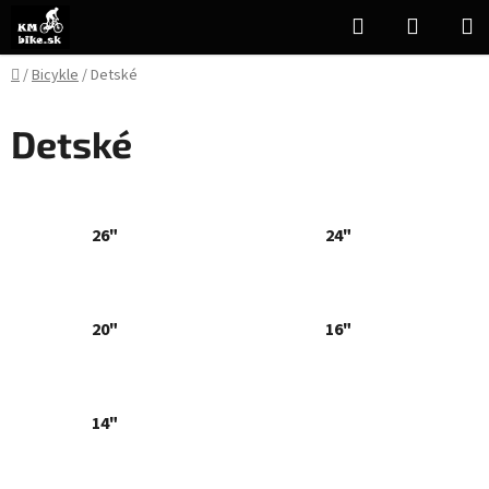
Prejsť
Hľadať
NÁKUP
na
KOŠÍK
obsah
Domov
/
Bicykle
/
Detské
Detské
26"
24"
20"
16"
14"