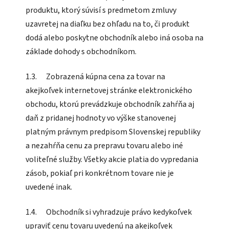
produktu, ktorý súvisí s predmetom zmluvy
uzavretej na diaľku bez ohľadu na to, či produkt
dodá alebo poskytne obchodník alebo iná osoba na
základe dohody s obchodníkom.
1.3. Zobrazená kúpna cena za tovar na
akejkoľvek internetovej stránke elektronického
obchodu, ktorú prevádzkuje obchodník zahŕňa aj
daň z pridanej hodnoty vo výške stanovenej
platným právnym predpisom Slovenskej republiky
a nezahŕňa cenu za prepravu tovaru alebo iné
voliteľné služby. Všetky akcie platia do vypredania
zásob, pokiaľ pri konkrétnom tovare nie je
uvedené inak.
1.4. Obchodník si vyhradzuje právo kedykoľvek
upraviť cenu tovaru uvedenú na akejkoľvek