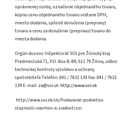
oprávnenej osoby, označenie objednaného tovaru,
kúpnu cenu objednaného tovaru vrátane DPH,
miesto dodania, spôsob doručenia (prepravy)
tovaru a cenu za doručenie (prepravu) tovaru do
miesta dodania.
Orgán dozoru: Inšpektorát SOI pre Žilinský kraj
Predmestská 71, P.O. Box B-89; 011 79 Žilina, odbor
technickej kontroly výrobkov a ochrany
spotrebiteľa Telefón: 041 / 7632 130 Fax: 041 / 7632
139 E-mail: za@soi.sk.
http://www.soi.sk
http://www.soi.sk/sk/Podavanie-podnetov-
staznosti-navrhov-a-ziadosti.soi