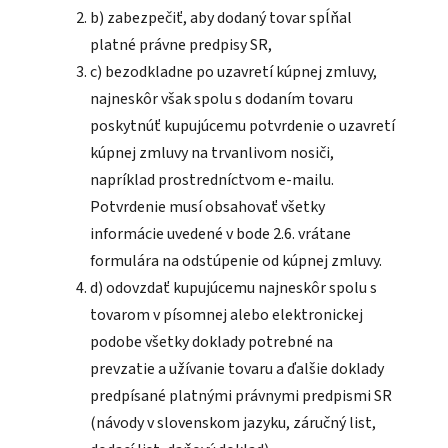
b) zabezpečiť, aby dodaný tovar spĺňal
platné právne predpisy SR,
c) bezodkladne po uzavretí kúpnej zmluvy,
najneskôr však spolu s dodaním tovaru
poskytnúť kupujúcemu potvrdenie o uzavretí
kúpnej zmluvy na trvanlivom nosiči,
napríklad prostredníctvom e-mailu.
Potvrdenie musí obsahovať všetky
informácie uvedené v bode 2.6. vrátane
formulára na odstúpenie od kúpnej zmluvy.
d) odovzdať kupujúcemu najneskôr spolu s
tovarom v písomnej alebo elektronickej
podobe všetky doklady potrebné na
prevzatie a užívanie tovaru a ďalšie doklady
predpísané platnými právnymi predpismi SR
(návody v slovenskom jazyku, záručný list,