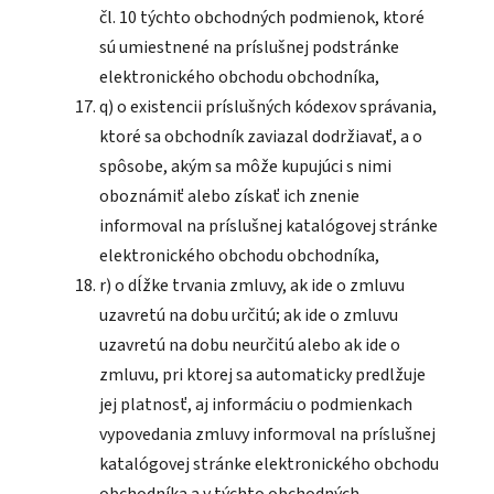
čl. 10 týchto obchodných podmienok, ktoré
sú umiestnené na príslušnej podstránke
elektronického obchodu obchodníka,
q) o existencii príslušných kódexov správania,
ktoré sa obchodník zaviazal dodržiavať, a o
spôsobe, akým sa môže kupujúci s nimi
oboznámiť alebo získať ich znenie
informoval na príslušnej katalógovej stránke
elektronického obchodu obchodníka,
r) o dĺžke trvania zmluvy, ak ide o zmluvu
uzavretú na dobu určitú; ak ide o zmluvu
uzavretú na dobu neurčitú alebo ak ide o
zmluvu, pri ktorej sa automaticky predlžuje
jej platnosť, aj informáciu o podmienkach
vypovedania zmluvy informoval na príslušnej
katalógovej stránke elektronického obchodu
obchodníka a v týchto obchodných