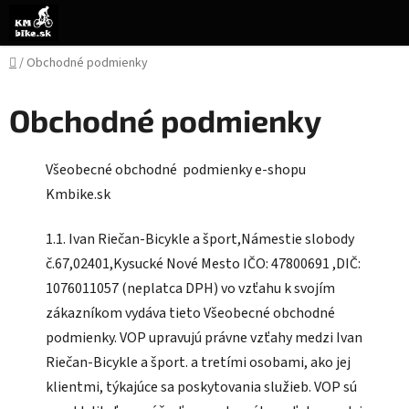
Prejsť
na
obsah
Domov
/
Obchodné podmienky
Obchodné podmienky
Všeobecné obchodné podmienky e-shopu
Kmbike.sk
1.1. Ivan Riečan-Bicykle a šport,Námestie slobody
č.67,02401,Kysucké Nové Mesto IČO: 47800691 ,DIČ:
1076011057 (neplatca DPH) vo vzťahu k svojím
zákazníkom vydáva tieto Všeobecné obchodné
podmienky. VOP upravujú právne vzťahy medzi Ivan
Riečan-Bicykle a šport. a tretími osobami, ako jej
klientmi, týkajúce sa poskytovania služieb.
VOP sú