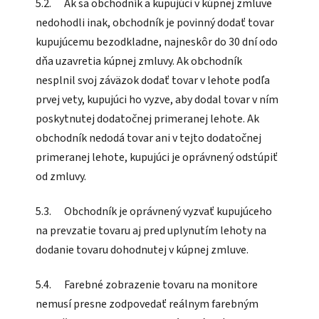
5.2. Ak sa obchodník a kupujúci v kúpnej zmluve
nedohodli inak, obchodník je povinný dodať tovar
kupujúcemu bezodkladne, najneskôr do 30 dní odo
dňa uzavretia kúpnej zmluvy. Ak obchodník
nesplnil svoj záväzok dodať tovar v lehote podľa
prvej vety, kupujúci ho vyzve, aby dodal tovar v ním
poskytnutej dodatočnej primeranej lehote. Ak
obchodník nedodá tovar ani v tejto dodatočnej
primeranej lehote, kupujúci je oprávnený odstúpiť
od zmluvy.
5.3. Obchodník je oprávnený vyzvať kupujúceho
na prevzatie tovaru aj pred uplynutím lehoty na
dodanie tovaru dohodnutej v kúpnej zmluve.
5.4. Farebné zobrazenie tovaru na monitore
nemusí presne zodpovedať reálnym farebným