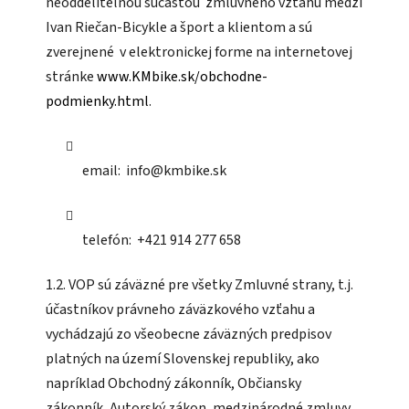
neoddeliteľnou súčasťou zmluvného vzťahu medzi
Ivan Riečan-Bicykle a šport
a klientom a sú
zverejnené v elektronickej forme na internetovej
stránke
www.KMbike.sk/obchodne-
podmienky.html
.
email: info@kmbike.sk
telefón: +421 914 277 658
1.2. VOP sú záväzné pre všetky Zmluvné strany, t.j.
účastníkov právneho záväzkového vzťahu a
vychádzajú zo všeobecne záväzných predpisov
platných na území Slovenskej republiky, ako
napríklad Obchodný zákonník, Občiansky
zákonník, Autorský zákon, medzinárodné zmluvy,