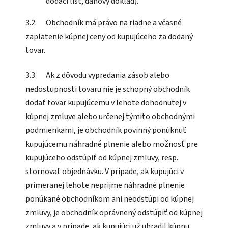
dodací list, daňový doklad).
3.2. Obchodník má právo na riadne a včasné
zaplatenie kúpnej ceny od kupujúceho za dodaný
tovar.
3.3. Ak z dôvodu vypredania zásob alebo
nedostupnosti tovaru nie je schopný obchodník
dodať tovar kupujúcemu v lehote dohodnutej v
kúpnej zmluve alebo určenej týmito obchodnými
podmienkami, je obchodník povinný ponúknuť
kupujúcemu náhradné plnenie alebo možnosť pre
kupujúceho odstúpiť od kúpnej zmluvy, resp.
stornovať objednávku. V prípade, ak kupujúci v
primeranej lehote neprijme náhradné plnenie
ponúkané obchodníkom ani neodstúpi od kúpnej
zmluvy, je obchodník oprávnený odstúpiť od kúpnej
zmluvy a v prípade, ak kupujúci už uhradil kúpnu