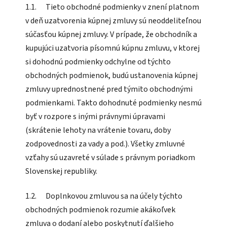
1.1. Tieto obchodné podmienky v znení platnom
v deň uzatvorenia kúpnej zmluvy sú neoddeliteľnou
súčasťou kúpnej zmluvy. V prípade, že obchodník a
kupujúci uzatvoria písomnú kúpnu zmluvu, v ktorej
si dohodnú podmienky odchylne od týchto
obchodných podmienok, budú ustanovenia kúpnej
zmluvy uprednostnené pred týmito obchodnými
podmienkami. Takto dohodnuté podmienky nesmú
byť v rozpore s inými právnymi úpravami
(skrátenie lehoty na vrátenie tovaru, doby
zodpovednosti za vady a pod.). Všetky zmluvné
vzťahy sú uzavreté v súlade s právnym poriadkom
Slovenskej republiky.
1.2. Doplnkovou zmluvou sa na účely týchto
obchodných podmienok rozumie akákoľvek
zmluva o dodaní alebo poskytnutí ďalšieho