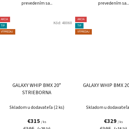
prevedením sa...
prevedením sa...
AKCIA
AKCIA
Kód:
48060
TIP
TIP
VÝPREDAJ
VÝPREDAJ
GALAXY WHIP BMX 20"
GALAXY WHIP BMX 20
STRIEBORNA
Prieme
Skladom u dodavateľa
(2 ks)
Skladom u dodavateľ
hodnot
produk
€315
€329
/ ks
/ ks
je
€395
€395
(–20 %)
(–16 %)