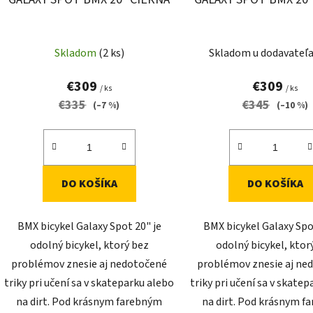
k
t
o
Skladom
(2 ks)
Skladom u dodavateľ
v
€309
€309
/ ks
/ ks
€335
€345
(–7 %)
(–10 %)
DO KOŠÍKA
DO KOŠÍKA
BMX bicykel Galaxy Spot 20" je
BMX bicykel Galaxy Spo
odolný bicykel, ktorý bez
odolný bicykel, ktor
problémov znesie aj nedotočené
problémov znesie aj ne
triky pri učení sa v skateparku alebo
triky pri učení sa v skate
na dirt. Pod krásnym farebným
na dirt. Pod krásnym 