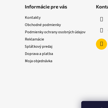
á
Informácie pre vás
Kont
p
ä
Kontakty
t
Obchodné podmienky
i
Podmienky ochrany osobných údajov
e
Reklamácie
Splátkový predaj
Doprava a platba
Moja objednávka