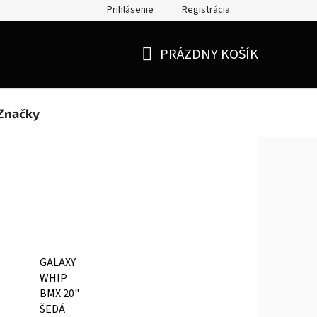
Prihlásenie
Registrácia
Doprava a platba
Moja objednávka
PRÁZDNY KOŠÍK
NÁKUPNÝ
KOŠÍK
Značky
GALAXY
WHIP
BMX 20"
ŠEDÁ