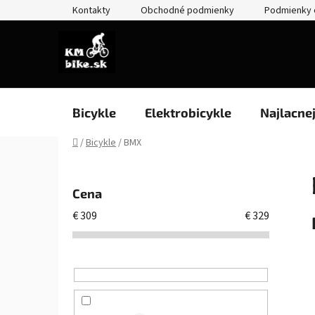
Prejsť
Kontakty
Obchodné podmienky
Podmienky 
na
obsah
Bicykle
Elektrobicykle
Najlacne
Domov
/
Bicykle
/
BMX
B
o
Cena
č
€
309
€
329
n
ý
p
a
n
e