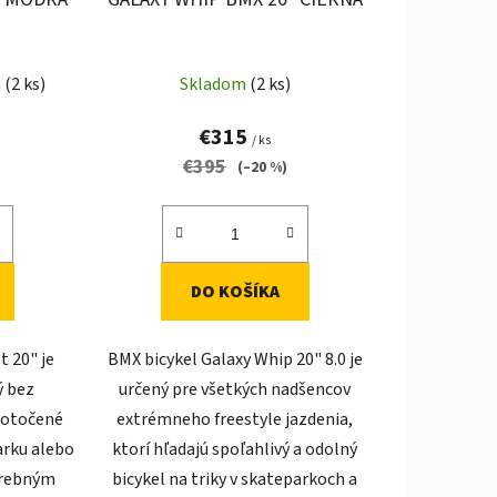
t
o
v
a
(2 ks)
Skladom
(2 ks)
€315
/ ks
€395
(–20 %)
DO KOŠÍKA
t 20" je
BMX bicykel Galaxy Whip 20" 8.0 je
ý bez
určený pre všetkých nadšencov
dotočené
extrémneho freestyle jazdenia,
parku alebo
ktorí hľadajú spoľahlivý a odolný
farebným
bicykel na triky v skateparkoch a