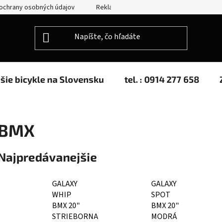
ochrany osobných údajov
Reklamácie
Splátkový predaj
jšie bicykle na Slovensku
tel. : 0914 277 658
BMX
Najpredávanejšie
GALAXY
GALAXY
WHIP
SPOT
BMX 20"
BMX 20"
STRIEBORNA
MODRÁ