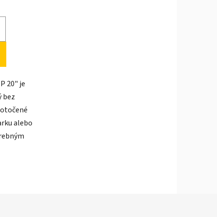
iek.
P 20" je
ý bez
dotočené
parku alebo
farebným