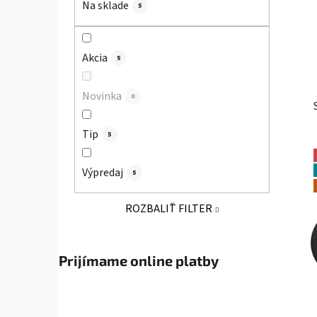
Na sklade
5
l
Akcia
5
Novinka
0
Tip
5
Výpredaj
5
ROZBALIŤ FILTER
Prijímame online platby