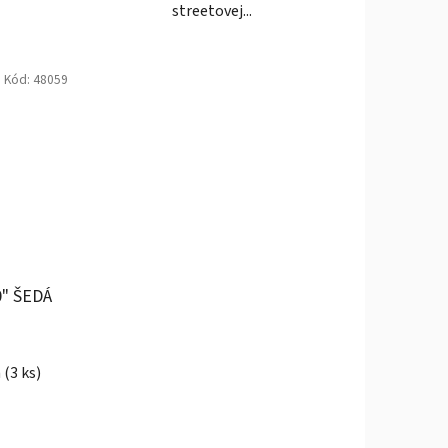
streetovej...
Kód:
48059
" ŠEDÁ
rné
a
(3 ks)
enie
tu