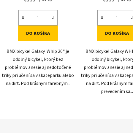
5,0
z
5
hviezdič
DO KOŠÍKA
DO KOŠÍKA
BMX bicykel Galaxy Whip 20" je
BMX bicykel Galaxy WHI
odolný bicykel, ktorý bez
odolný bicykel, ktor
problémov znesie aj nedotočené
problémov znesie aj ne
triky pri učení sa v skateparku alebo
triky pri učení sa v skate
na dirt. Pod krásnym farebným...
na dirt. Pod krásnym 
prevedením sa...
O
v
l
á