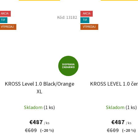
AKCIA
AKCIA
Kód:
13182
TIP
TIP
VÝPREDAJ
VÝPREDAJ
DOPRAVA
ZADARMO
KROSS Level 1.0 Black/Orange
KROSS LEVEL 1.0 čer
XL
Skladom
(1 ks)
Skladom
(1 ks)
€487
€487
/ ks
/ ks
€609
€609
(–20 %)
(–20 %)