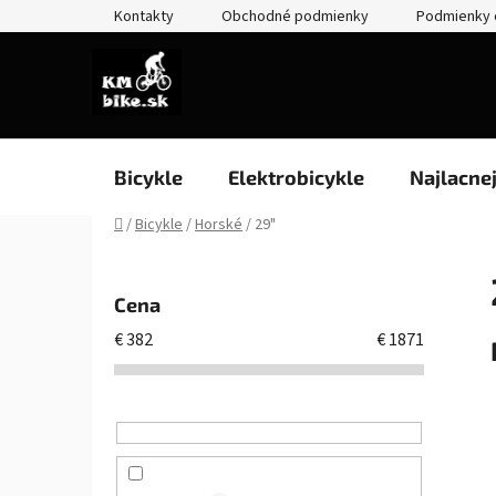
Prejsť
Kontakty
Obchodné podmienky
Podmienky 
na
obsah
Bicykle
Elektrobicykle
Najlacne
Domov
/
Bicykle
/
Horské
/
29"
B
o
Cena
č
€
382
€
1871
n
ý
p
a
n
e