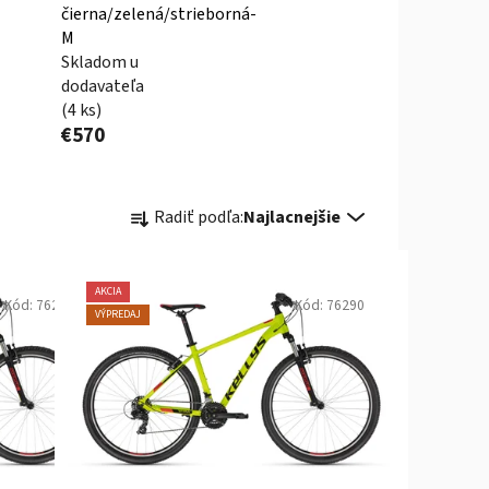
čierna/zelená/strieborná-
M
Skladom u
dodavateľa
(4 ks)
€570
R
Radiť podľa:
Najlacnejšie
a
d
e
AKCIA
Kód:
76289
Kód:
76290
n
VÝPREDAJ
i
e
p
r
o
d