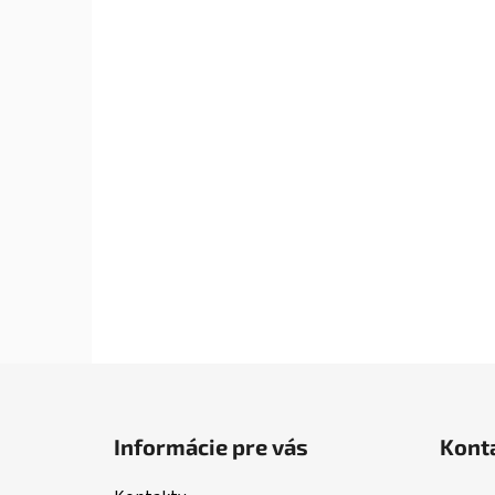
Z
á
Informácie pre vás
Kont
p
ä