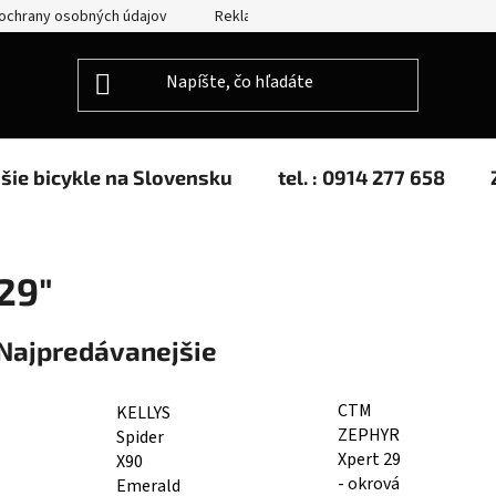
ochrany osobných údajov
Reklamácie
Splátkový predaj
jšie bicykle na Slovensku
tel. : 0914 277 658
29"
Najpredávanejšie
CTM
KELLYS
ZEPHYR
Spider
Xpert 29
X90
- okrová
Emerald