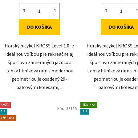
DO KOŠÍKA
DO KOŠÍKA
Horský bicykel KROSS Level 1.0 je
Horský bicykel KROSS Lev
ideálnou voľbou pre rekreačne aj
ideálnou voľbou pre rek
športovo zameraných jazdcov.
športovo zameraných j
Ľahký hliníkový rám s modernou
Ľahký hliníkový rám s 
geometriou je osadený 29-
geometriou je osade
palcovými kolesami,...
palcovými kolesami
AKCIA
NOVINKA
Kód:
83115
TIP
TIP
VÝPREDAJ