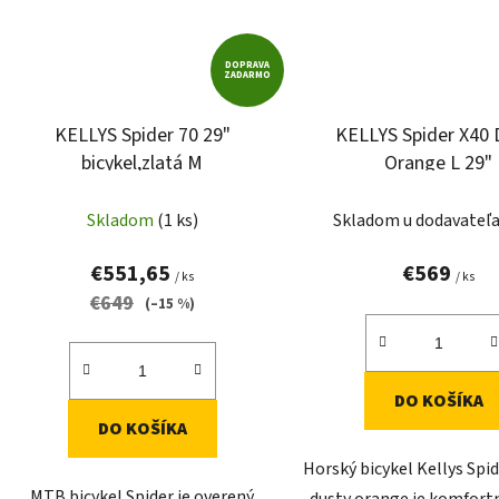
DOPRAVA
ZADARMO
KELLYS Spider 70 29"
KELLYS Spider X40 
bicykel,zlatá M
Orange L 29"
Skladom
(1 ks)
Skladom u dodavateľ
€551,65
€569
/ ks
/ ks
€649
(–15 %)
DO KOŠÍKA
DO KOŠÍKA
Horský bicykel Kellys Spid
MTB bicykel Spider je overený