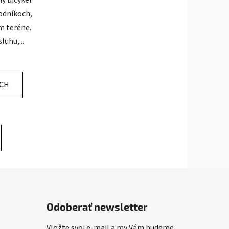
ý bicykel
odníkoch,
m teréne.
uhu,...
ÍCH
Odoberať newsletter
Vložte svoj e-mail a my Vám budeme