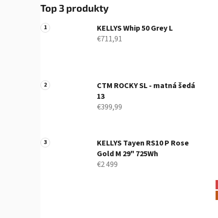
Top 3 produkty
KELLYS Whip 50 Grey L
€711,91
CTM ROCKY SL - matná šedá
13
€399,99
KELLYS Tayen RS10 P Rose
Gold M 29" 725Wh
€2 499