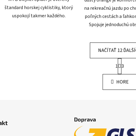
dusty orange je komfortn
štandard horskej cyklistiky, ktorý
na rekreačnú jazdu po ch
uspokojí takmer každého.
poľných cestách a ľahko
Spojuje jednoduchú obsl
NAČÍTAŤ 12 ĎALŠ
S
1
3
t
O
r
v
á
HORE
l
n
á
k
o
d
v
a
a
c
n
i
i
Doprava
e
akt
e
p
r