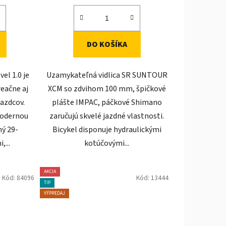
DO KOŠÍKA
el 1.0 je
Uzamykateľná vidlica SR SUNTOUR
reačne aj
XCM so zdvihom 100 mm, špičkové
azdcov.
plášte IMPAC, páčkové Shimano
modernou
zaručujú skvelé jazdné vlastnosti.
ný 29-
Bicykel disponuje hydraulickými
,...
kotúčovými...
AKCIA
Kód:
84096
Kód:
13444
TIP
VÝPREDAJ