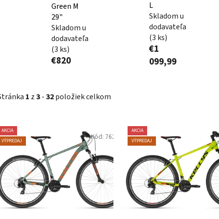
L
Green M
Skladom u
29"
dodavateľa
Skladom u
(3 ks)
dodavateľa
€1
(3 ks)
€820
099,99
Stránka
1
z
3
-
32
položiek celkom
V
AKCIA
AKCIA
Kód:
76291
ý
VÝPREDAJ
VÝPREDAJ
p
i
s
p
r
o