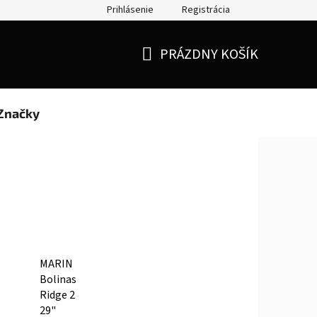
Prihlásenie
Registrácia
Doprava a platba
Moja objednávka
PRÁZDNY KOŠÍK
NÁKUPNÝ
KOŠÍK
Značky
MARIN
Bolinas
Ridge 2
29"