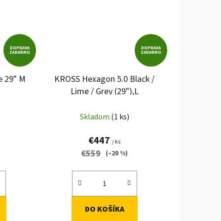
DOPRAVA
DOPRAVA
ZADARMO
ZADARMO
e 29" M
KROSS Hexagon 5.0 Black /
Lime / Grey (29"),L
Skladom
(1 ks)
€447
/ ks
€559
(–20 %)
DO KOŠÍKA