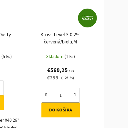
DOPRAVA
ZADARMO
Dusty
Kross Level 3.0 29"
červená/biela,M
a
(5 ks)
Skladom
(1 ks)
€569,25
/ ks
€759
(–25 %)
DO KOŠÍKA
er X40 26"