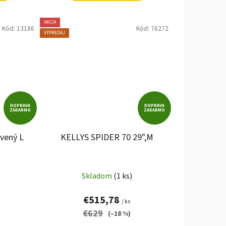
AKCIA
Kód:
13186
Kód:
76272
VÝPREDAJ
DOPRAVA
DOPRAVA
ZADARMO
ZADARMO
vený L
KELLYS SPIDER 70 29",M
Skladom
(1 ks)
€515,78
/ ks
€629
(–18 %)