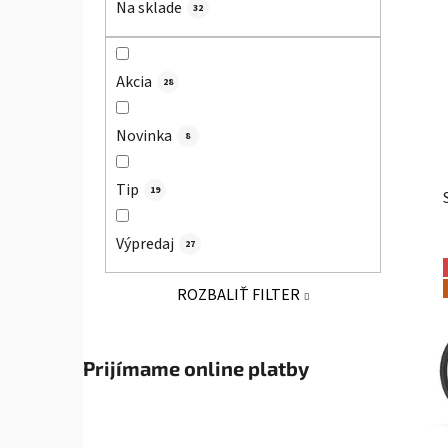
Na sklade
32
l
Akcia
28
Novinka
8
Tip
19
Výpredaj
27
ROZBALIŤ FILTER
Prijímame online platby