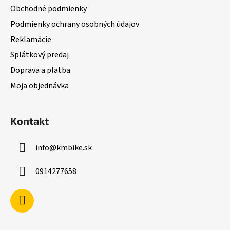
t
Obchodné podmienky
i
Podmienky ochrany osobných údajov
e
Reklamácie
Splátkový predaj
Doprava a platba
Moja objednávka
Kontakt
info
@
kmbike.sk
0914277658