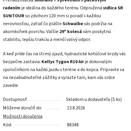
Prehadzovačka
Shimano
s
9 prevodmi
a
páčkovým
radením
je ideálna do každého terénu. Odpružená
vidlica
SR
SUNTOUR
so zdvihom 120 mm si poradí s každou
nerovnosťou, zatiaľ čo plášte
Schwalbe
vás podržia na
akomkoľvek povrchu. Väčšie
29" kolesá
vám poskytnú
stabilitu, lepšiu trakciu a menší valivý odpor.
A keď príde čas na strmý zjazd, hydraulické kotúčové brzdy vás
bezpečne zastavia.
Kellys Tygon R10 Air
je dokonalým
spoločníkom na každú jazdu v teréne a do kopca. Pripravte sa
na nezabudnuteľné zážitky a vyrazte tam, kam vás srdce
zavedie.
Dostupnosť
Skladom u dodavateľa
(5 ks)
Môžeme doručiť do:
13.8.2026
Možnosti doručenia
Kód:
88348