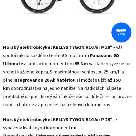
€2 299
–4 %
Horský elektrobicykel KELLYS TYGON R10 Air P 29"
- váš
spoločník do každého terénu! S motorom
Panasonic GX
Ultimate
a krútiacim momentom
95 Nm
vás ľahko vyvezie na
vrchol každého kopca. S maximálnou rýchlosťou 25 km/h a
plne
integrovanou
20 Ah
batériou
si môžete užiť
až 150
km
dobrodružstva na jedno nabitie. Na riadidlách nájdete
prehľadný displej, ktorý vám ukáže všetko dôležité - od úrovne
nabitia batérie až po počet najazdených kilometrov.
Horský elektrobicykel KELLYS TYGON R10 Air P 29"
je
vybavený kvalitnými komponentmi.