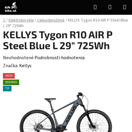
Prejsť
Hľadať
NÁKUP
na
KOŠÍK
obsah
Domov
/
Elektrobicykle
/
Celoodpružené
/
KELLYS Tygon R10 AIR P Steel Blue
L 29" 725Wh
KELLYS Tygon R10 AIR P
Steel Blue L 29" 725Wh
Priemerné
Neohodnotené
Podrobnosti hodnotenia
hodnotenie
Značka:
Kellys
produktu
AKCIA
je
NOVINKA
0,0
TIP
z
5
hviezdičiek.