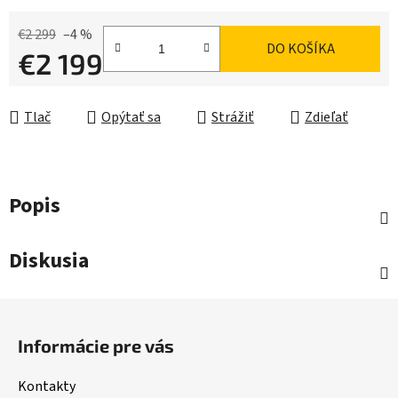
€2 299
–4 %
DO KOŠÍKA
€2 199
Jednotková cena:
Tlač
Opýtať sa
Strážiť
Zdieľať
Popis
Diskusia
Z
á
Informácie pre vás
p
ä
Kontakty