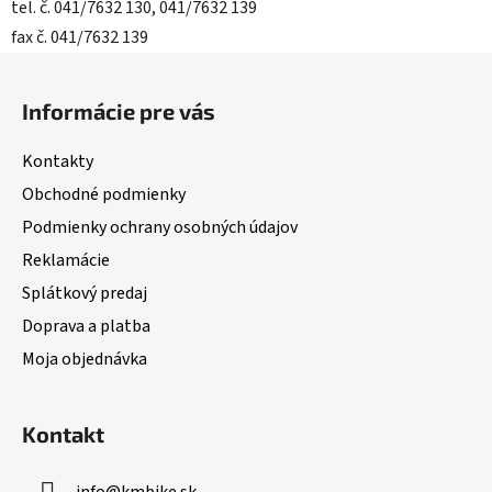
tel. č. 041/7632 130, 041/7632 139
fax č. 041/7632 139
Z
á
Informácie pre vás
p
ä
Kontakty
t
Obchodné podmienky
i
Podmienky ochrany osobných údajov
e
Reklamácie
Splátkový predaj
Doprava a platba
Moja objednávka
Kontakt
info
@
kmbike.sk