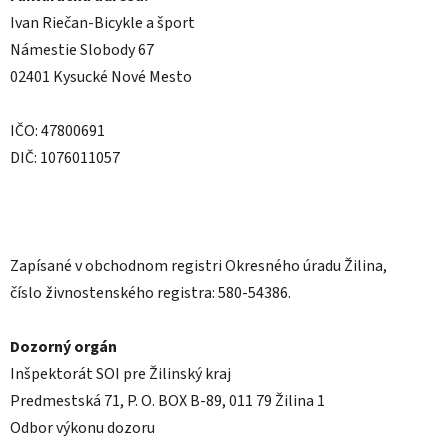
Ivan Riečan-Bicykle a šport
Námestie Slobody 67
02401 Kysucké Nové Mesto
IČO: 47800691
DIČ: 1076011057
Zapísané v obchodnom registri Okresného úradu Žilina,
číslo živnostenského registra: 580-54386.
Dozorný orgán
Inšpektorát SOI pre Žilinský kraj
Predmestská 71, P. O. BOX B-89, 011 79 Žilina 1
Odbor výkonu dozoru