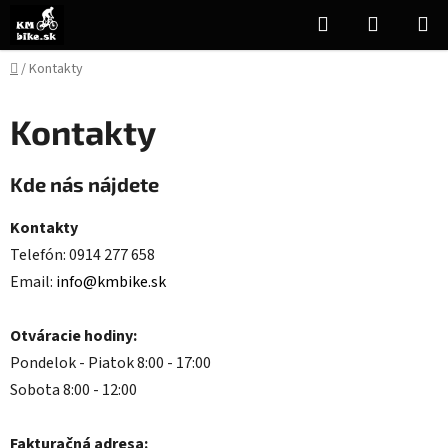
Prejsť
Hľadať
NÁKUP
na
KOŠÍK
obsah
Domov
/
Kontakty
Kontakty
Kde nás nájdete
Kontakty
Telefón: 0914 277 658
Email:
info@kmbike.sk
Otváracie hodiny:
Pondelok - Piatok 8:00 - 17:00
Sobota 8:00 - 12:00
Fakturačná adresa: