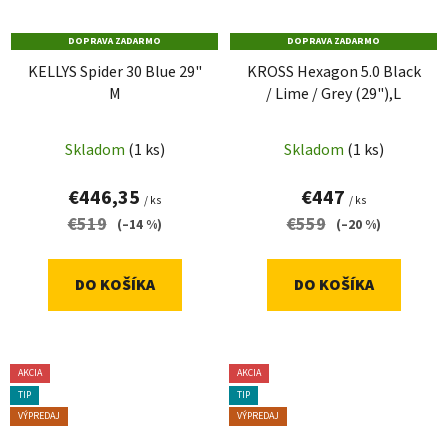
DOPRAVA ZADARMO
DOPRAVA ZADARMO
KELLYS Spider 30 Blue 29"
KROSS Hexagon 5.0 Black
M
/ Lime / Grey (29"),L
Skladom
(1 ks)
Skladom
(1 ks)
€446,35
€447
/ ks
/ ks
€519
€559
(–14 %)
(–20 %)
DO KOŠÍKA
DO KOŠÍKA
AKCIA
AKCIA
TIP
TIP
VÝPREDAJ
VÝPREDAJ