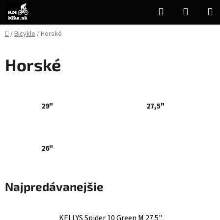
Prejsť
Hľadať
NÁKUP
na
KOŠÍK
obsah
Domov
/
Bicykle
/
Horské
Horské
29"
27,5"
26"
Najpredávanejšie
KELLYS Spider 10 Green M 27.5"