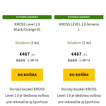
DOPRAVA ZADARMO
DOPRAVA ZADARMO
KROSS Level 1.0
KROSS LEVEL 1.0 červený
Black/Orange XL
L
Skladom
(1 ks)
Skladom
(1 ks)
€487
€487
/ ks
/ ks
€609
€609
(–20 %)
(–20 %)
DO KOŠÍKA
DO KOŠÍKA
Horský bicykel KROSS
Horský bicykel KROSS
Level 1.0 je ideálnou voľbou
Level 1.0 je ideálnou voľbou
pre rekreačne aj športovo
pre rekreačne aj športovo