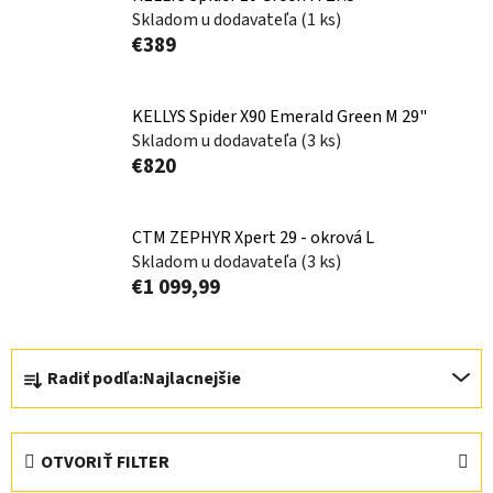
Skladom u dodavateľa
(1 ks)
€389
KELLYS Spider X90 Emerald Green M 29"
Skladom u dodavateľa
(3 ks)
€820
CTM ZEPHYR Xpert 29 - okrová L
Skladom u dodavateľa
(3 ks)
€1 099,99
R
Radiť podľa:
Najlacnejšie
a
d
e
OTVORIŤ FILTER
n