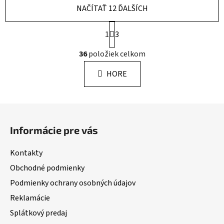
NAČÍTAŤ 12 ĎALŠÍCH
S
1
3
t
r
O
36
položiek celkom
á
v
n
l
k
HORE
á
o
d
v
a
a
Z
n
c
á
i
i
Informácie pre vás
e
p
e
p
ä
Kontakty
r
t
v
Obchodné podmienky
i
k
Podmienky ochrany osobných údajov
e
y
Reklamácie
v
ý
Splátkový predaj
p