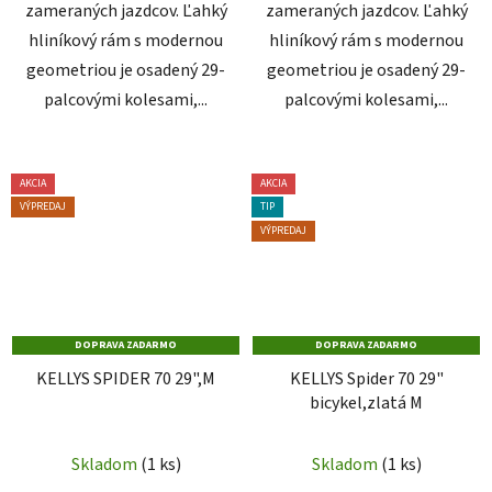
zameraných jazdcov. Ľahký
zameraných jazdcov. Ľahký
hliníkový rám s modernou
hliníkový rám s modernou
geometriou je osadený 29-
geometriou je osadený 29-
palcovými kolesami,...
palcovými kolesami,...
AKCIA
AKCIA
VÝPREDAJ
TIP
VÝPREDAJ
DOPRAVA ZADARMO
DOPRAVA ZADARMO
KELLYS SPIDER 70 29",M
KELLYS Spider 70 29"
bicykel,zlatá M
Skladom
(1 ks)
Skladom
(1 ks)