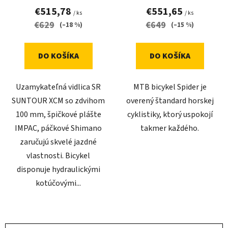
€515,78
€551,65
/ ks
/ ks
€629
€649
(–18 %)
(–15 %)
DO KOŠÍKA
DO KOŠÍKA
Uzamykateľná vidlica SR
MTB bicykel Spider je
SUNTOUR XCM so zdvihom
overený štandard horskej
100 mm, špičkové plášte
cyklistiky, ktorý uspokojí
IMPAC, páčkové Shimano
takmer každého.
zaručujú skvelé jazdné
vlastnosti. Bicykel
disponuje hydraulickými
kotúčovými...