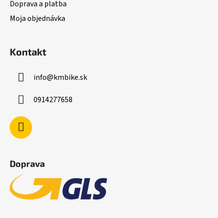
Doprava a platba
i
Moja objednávka
s
u
Kontakt
info
@
kmbike.sk
0914277658
Doprava