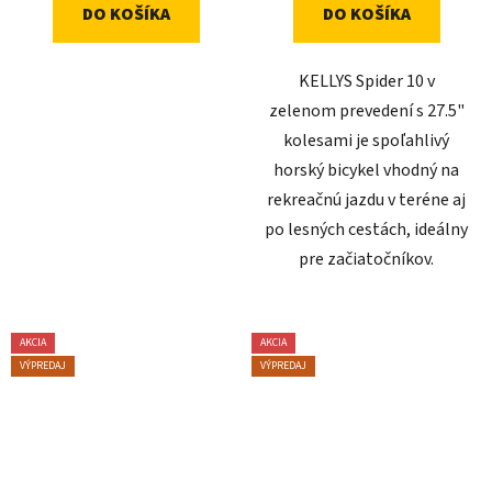
DO KOŠÍKA
DO KOŠÍKA
KELLYS Spider 10 v
zelenom prevedení s 27.5"
kolesami je spoľahlivý
horský bicykel vhodný na
rekreačnú jazdu v teréne aj
po lesných cestách, ideálny
pre začiatočníkov.
AKCIA
AKCIA
VÝPREDAJ
VÝPREDAJ