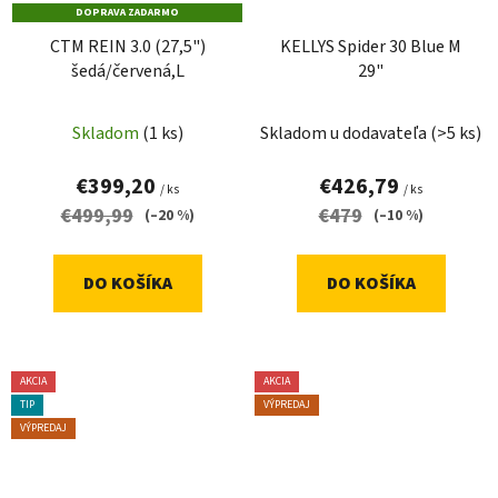
DOPRAVA ZADARMO
CTM REIN 3.0 (27,5")
KELLYS Spider 30 Blue M
šedá/červená,L
29"
Skladom
(1 ks)
Skladom u dodavateľa
(>5 ks)
€399,20
€426,79
/ ks
/ ks
€499,99
€479
(–20 %)
(–10 %)
DO KOŠÍKA
DO KOŠÍKA
AKCIA
AKCIA
TIP
VÝPREDAJ
VÝPREDAJ