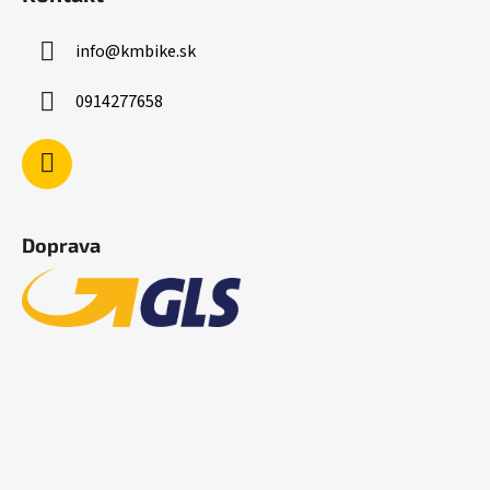
info
@
kmbike.sk
0914277658
Doprava