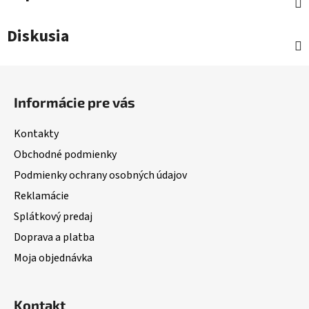
Diskusia
Z
á
Informácie pre vás
p
ä
Kontakty
t
Obchodné podmienky
i
Podmienky ochrany osobných údajov
e
Reklamácie
Splátkový predaj
Doprava a platba
Moja objednávka
Kontakt