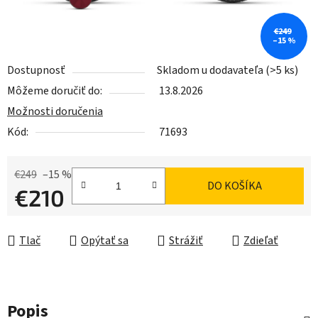
€249
–15 %
Dostupnosť
Skladom u dodavateľa
(>5 ks)
Môžeme doručiť do:
13.8.2026
Možnosti doručenia
Kód:
71693
€249
–15 %
DO KOŠÍKA
€210
Jednotková cena:
Tlač
Opýtať sa
Strážiť
Zdieľať
Popis