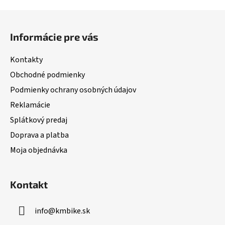
Z
á
Informácie pre vás
p
ä
Kontakty
t
Obchodné podmienky
i
Podmienky ochrany osobných údajov
e
Reklamácie
Splátkový predaj
Doprava a platba
Moja objednávka
Kontakt
info
@
kmbike.sk