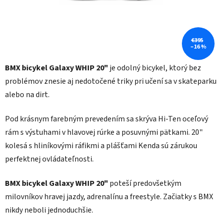
€395
–16 %
BMX bicykel Galaxy WHIP 20"
je odolný bicykel, ktorý bez
problémov znesie aj nedotočené triky pri učení sa v skateparku
alebo na dirt.
Pod krásnym farebným prevedením sa skrýva Hi-Ten oceľový
rám s výstuhami v hlavovej rúrke a posuvnými pätkami. 20"
kolesá s hliníkovými ráfikmi a plášťami Kenda sú zárukou
perfektnej ovládateľnosti.
BMX bicykel Galaxy WHIP 20"
poteší predovšetkým
milovníkov hravej jazdy, adrenalínu a freestyle. Začiatky s BMX
nikdy neboli jednoduchšie.