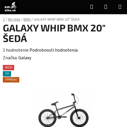
Prejsť
Hľadať
NÁKUP
na
KOŠÍK
obsah
Domov
/
Bicykle
/
BMX
/
GALAXY WHIP BMX 20" ŠEDÁ
GALAXY WHIP BMX 20"
ŠEDÁ
Priemerné
1 hodnotenie
Podrobnosti hodnotenia
hodnotenie
Značka:
Galaxy
produktu
AKCIA
je
TIP
5,0
VÝPREDAJ
z
5
hviezdičiek.