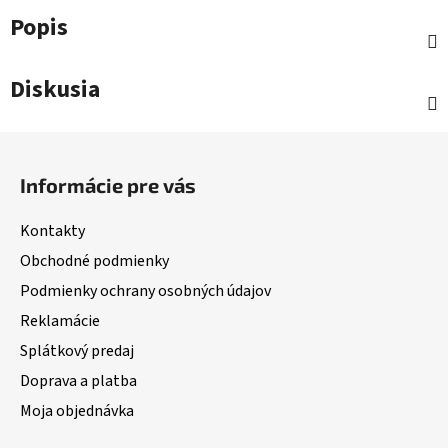
Popis
Diskusia
Z
á
Informácie pre vás
p
ä
Kontakty
t
Obchodné podmienky
i
Podmienky ochrany osobných údajov
e
Reklamácie
Splátkový predaj
Doprava a platba
Moja objednávka