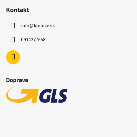
Kontakt
info
@
kmbike.sk
0914277658
Doprava