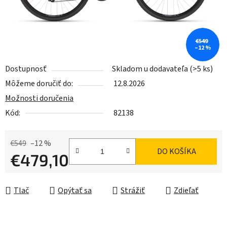
€549
–12 %
Dostupnosť
Skladom u dodavateľa
(>5 ks)
Môžeme doručiť do:
12.8.2026
Možnosti doručenia
Kód:
82138
€549
–12 %
DO KOŠÍKA
€479,10
Jednotková cena:
Tlač
Opýtať sa
Strážiť
Zdieľať