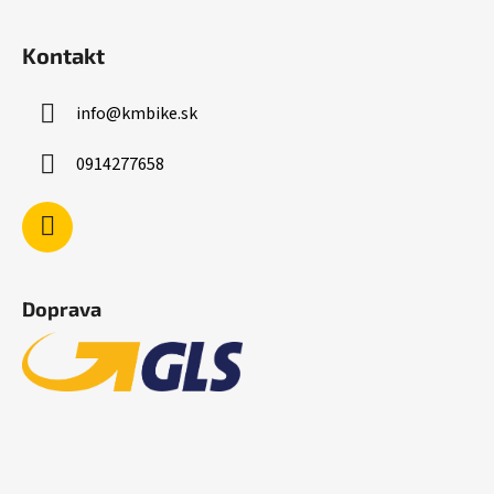
Kontakt
info
@
kmbike.sk
0914277658
Doprava