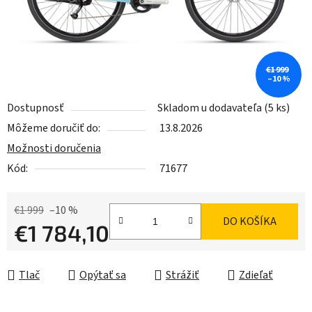
€1 999
–10 %
Dostupnosť
Skladom u dodavateľa
(5 ks)
Môžeme doručiť do:
13.8.2026
Možnosti doručenia
Kód:
71677
€1 999
–10 %
DO KOŠÍKA
€1 784,10
Jednotková cena:
Tlač
Opýtať sa
Strážiť
Zdieľať