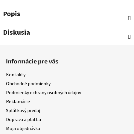
Popis
Diskusia
Z
á
Informácie pre vás
p
ä
Kontakty
t
Obchodné podmienky
i
Podmienky ochrany osobných údajov
e
Reklamácie
Splátkový predaj
Doprava a platba
Moja objednávka