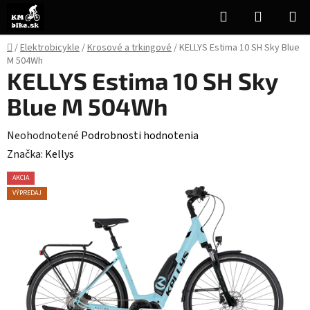
Prejsť
Hľadať
NÁKUP
na
KOŠÍK
obsah
Domov
/
Elektrobicykle
/
Krosové a trkingové
/
KELLYS Estima 10 SH Sky Blue
M 504Wh
KELLYS Estima 10 SH Sky
Blue M 504Wh
Priemerné
Neohodnotené
Podrobnosti hodnotenia
hodnotenie
Značka:
Kellys
produktu
AKCIA
je
VÝPREDAJ
0,0
z
5
hviezdičiek.