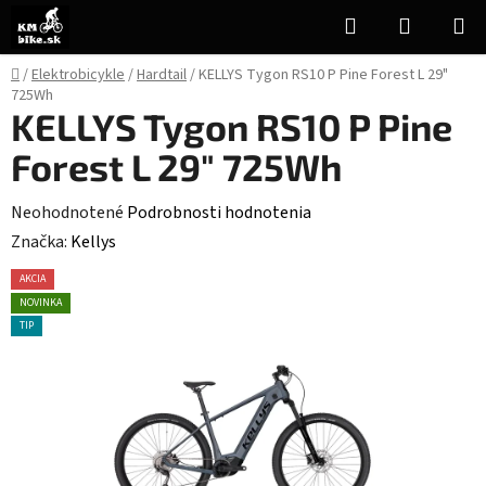
Prejsť
Hľadať
NÁKUP
na
KOŠÍK
obsah
Domov
/
Elektrobicykle
/
Hardtail
/
KELLYS Tygon RS10 P Pine Forest L 29"
725Wh
KELLYS Tygon RS10 P Pine
Forest L 29" 725Wh
Priemerné
Neohodnotené
Podrobnosti hodnotenia
hodnotenie
Značka:
Kellys
produktu
AKCIA
je
NOVINKA
0,0
TIP
z
5
hviezdičiek.