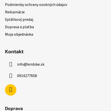
i
Podmienky ochrany osobných údajov
e
Reklamácie
Splátkový predaj
Doprava a platba
Moja objednávka
Kontakt
info
@
kmbike.sk
0914277658
Doprava