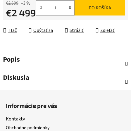
€2 599
–3 %
DO KOŠÍKA
€2 499
Jednotková cena:
Tlač
Opýtať sa
Strážiť
Zdieľať
Popis
Diskusia
Z
á
Informácie pre vás
p
ä
Kontakty
t
Obchodné podmienky