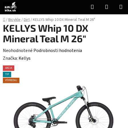
Prejsť
Hľadať
NÁKUP
na
KOŠÍK
obsah
Domov
/
Bicykle
/
Dirt
/
KELLYS Whip 10 DX Mineral Teal M 26"
KELLYS Whip 10 DX
Mineral Teal M 26"
Priemerné
Neohodnotené
Podrobnosti hodnotenia
hodnotenie
Značka:
Kellys
produktu
AKCIA
je
TIP
0,0
VÝPREDAJ
z
5
hviezdičiek.