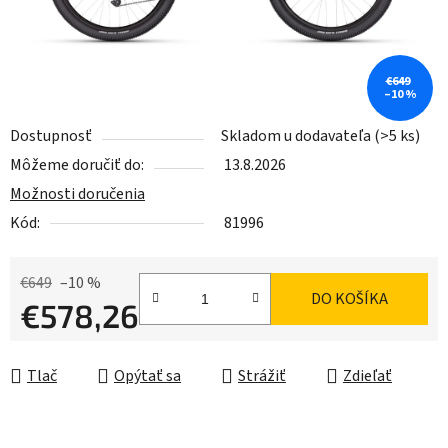
€649
–10 %
Dostupnosť
Skladom u dodavateľa
(>5 ks)
Môžeme doručiť do:
13.8.2026
Možnosti doručenia
Kód:
81996
€649
–10 %
DO KOŠÍKA
€578,26
Jednotková cena:
Tlač
Opýtať sa
Strážiť
Zdieľať