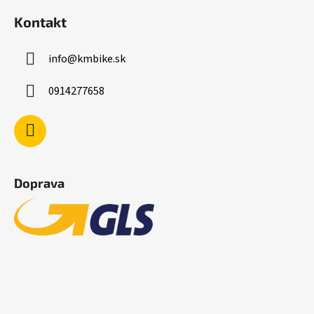
Kontakt
info
@
kmbike.sk
0914277658
Doprava