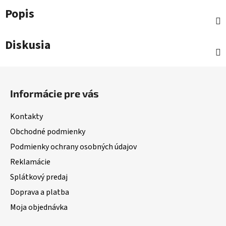
Popis
Diskusia
Z
á
Informácie pre vás
p
ä
Kontakty
t
Obchodné podmienky
i
Podmienky ochrany osobných údajov
e
Reklamácie
Splátkový predaj
Doprava a platba
Moja objednávka