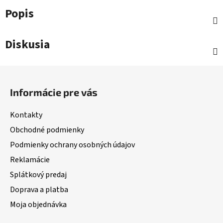
Popis
Diskusia
Z
á
Informácie pre vás
p
ä
Kontakty
t
Obchodné podmienky
i
Podmienky ochrany osobných údajov
e
Reklamácie
Splátkový predaj
Doprava a platba
Moja objednávka