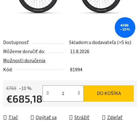
€769
–10 %
Dostupnosť
Skladom u dodavateľa
(>5 ks)
Môžeme doručiť do:
11.8.2026
Možnosti doručenia
Kód:
81994
€769
–10 %
DO KOŠÍKA
€685,18
Jednotková cena:
Tlač
Opýtať sa
Strážiť
Zdieľať