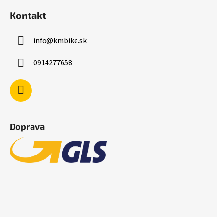
Kontakt
info
@
kmbike.sk
0914277658
Doprava