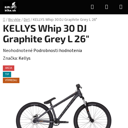
Prejsť
Hľadať
NÁKUP
na
KOŠÍK
obsah
Domov
/
Bicykle
/
Dirt
/
KELLYS Whip 30 DJ Graphite Grey L 26"
KELLYS Whip 30 DJ
Graphite Grey L 26"
Priemerné
Neohodnotené
Podrobnosti hodnotenia
hodnotenie
Značka:
Kellys
produktu
AKCIA
je
TIP
0,0
VÝPREDAJ
z
5
hviezdičiek.