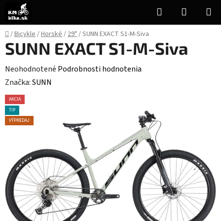
Prejsť
Hľadať
NÁKUP
na
KOŠÍK
obsah
Domov
/
Bicykle
/
Horské
/
29"
/
SUNN EXACT S1-M-Siva
SUNN EXACT S1-M-Siva
Priemerné
Neohodnotené
Podrobnosti hodnotenia
hodnotenie
Značka:
SUNN
produktu
AKCIA
je
TIP
0,0
VÝPREDAJ
z
5
hviezdičiek.