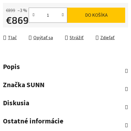
€899
–3 %
DO KOŠÍKA
€869
Jednotková cena:
Tlač
Opýtať sa
Strážiť
Zdieľať
Popis
Značka
SUNN
Diskusia
Ostatné informácie