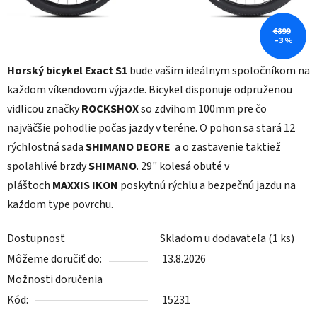
€899
–3 %
Horský bicykel Exact S1
bude vašim ideálnym spoločníkom na
každom víkendovom výjazde. Bicykel disponuje odpruženou
vidlicou značky
ROCKSHOX
so zdvihom 100mm pre čo
najväčšie pohodlie počas jazdy v teréne. O pohon sa stará 12
rýchlostná sada
SHIMANO DEORE
a o zastavenie taktiež
spolahlivé brzdy
SHIMANO
. 29" kolesá obuté v
pláštoch
MAXXIS IKON
poskytnú rýchlu a bezpečnú jazdu na
každom type povrchu.
Dostupnosť
Skladom u dodavateľa
(1 ks)
Môžeme doručiť do:
13.8.2026
Možnosti doručenia
Kód:
15231