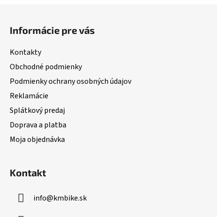
Z
á
Informácie pre vás
p
ä
Kontakty
t
Obchodné podmienky
i
Podmienky ochrany osobných údajov
e
Reklamácie
Splátkový predaj
Doprava a platba
Moja objednávka
Kontakt
info
@
kmbike.sk