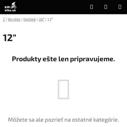
Prejsť
Hľadať
NÁKUP
na
KOŠÍK
obsah
Domov
/
Bicykle
/
Detské
/
26"
/
12"
12"
Produkty ešte len pripravujeme.
Môžete sa ale pozrieť na ostatné kategórie.