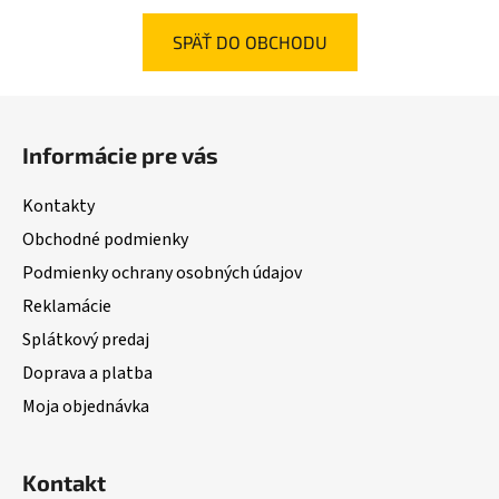
SPÄŤ DO OBCHODU
Z
á
Informácie pre vás
p
ä
Kontakty
t
Obchodné podmienky
i
Podmienky ochrany osobných údajov
e
Reklamácie
Splátkový predaj
Doprava a platba
Moja objednávka
Kontakt