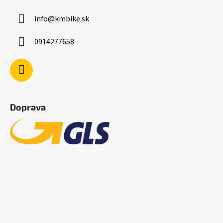
info
@
kmbike.sk
0914277658
Doprava