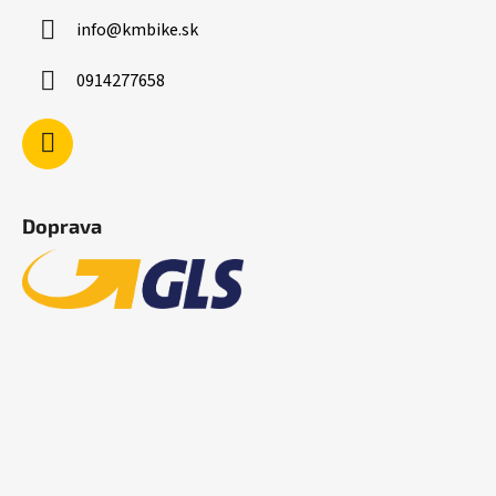
info
@
kmbike.sk
0914277658
Doprava