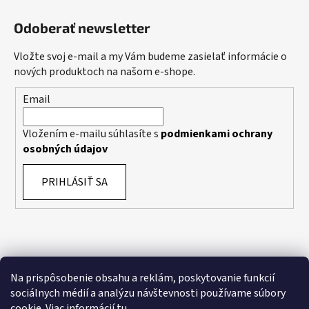
Odoberať newsletter
Vložte svoj e-mail a my Vám budeme zasielať informácie o
nových produktoch na našom e-shope.
Email
Vložením e-mailu súhlasíte s
podmienkami ochrany
osobných údajov
PRIHLÁSIŤ SA
Na prispôsobenie obsahu a reklám, poskytovanie funkcií
sociálnych médií a analýzu návštevnosti používame súbory
cookie. Viac informácií
tu
.