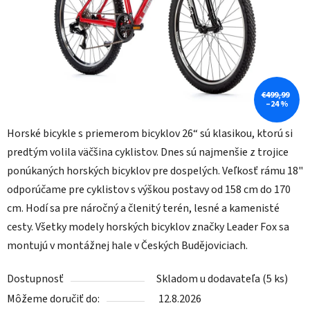
€499,99
–24 %
Horské bicykle s priemerom bicyklov 26“ sú klasikou, ktorú si
predtým volila väčšina cyklistov. Dnes sú najmenšie z trojice
ponúkaných horských bicyklov pre dospelých. Veľkosť rámu 18"
odporúčame pre cyklistov s výškou postavy od 158 cm do 170
cm. Hodí sa pre náročný a členitý terén, lesné a kamenisté
cesty. Všetky modely horských bicyklov značky Leader Fox sa
montujú v montážnej hale v Českých Budějoviciach.
Dostupnosť
Skladom u dodavateľa
(5 ks)
Môžeme doručiť do:
12.8.2026