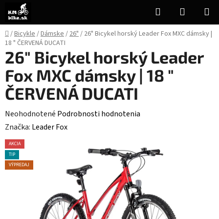
Prejsť
Hľadať
NÁKUP
na
KOŠÍK
obsah
Domov
/
Bicykle
/
Dámske
/
26"
/
26" Bicykel horský Leader Fox MXC dámsky |
18 " ČERVENÁ DUCATI
26" Bicykel horský Leader
Fox MXC dámsky | 18 "
ČERVENÁ DUCATI
Priemerné
Neohodnotené
Podrobnosti hodnotenia
hodnotenie
Značka:
Leader Fox
produktu
AKCIA
je
TIP
0,0
VÝPREDAJ
z
5
hviezdičiek.