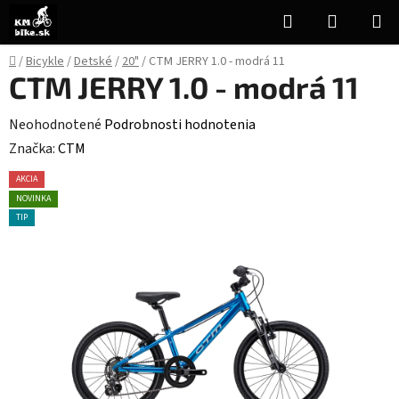
Prejsť
Hľadať
NÁKUP
na
KOŠÍK
obsah
Domov
/
Bicykle
/
Detské
/
20"
/
CTM JERRY 1.0 - modrá 11
CTM JERRY 1.0 - modrá 11
Priemerné
Neohodnotené
Podrobnosti hodnotenia
hodnotenie
Značka:
CTM
produktu
AKCIA
je
NOVINKA
0,0
TIP
z
5
hviezdičiek.