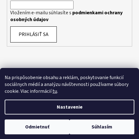
Vložením e-mailu súhlasíte s
podmienkami ochrany
osobných údajov
PRIHLÁSIŤ SA
Na prispôsobenie obsahu a reklám, poskytovanie funkcií
sociálnych médií a analýzu návštevnosti používame súbory
cookie. Viac informácií
tu
.
Nastavenie
Vytvoril Shoptet
Odmietnuť
Súhlasím
Copyright 2026
KMbike
. Všetky práva vyhradené.
Upraviť
nastavenie cookies