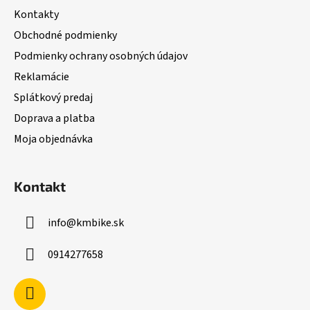
ä
Kontakty
t
Obchodné podmienky
i
Podmienky ochrany osobných údajov
e
Reklamácie
Splátkový predaj
Doprava a platba
Moja objednávka
Kontakt
info
@
kmbike.sk
0914277658