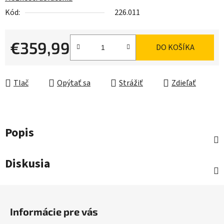
Kód:
226.011
€359,99
DO KOŠÍKA
Jednotková cena:
Tlač
Opýtať sa
Strážiť
Zdieľať
Popis
Diskusia
Z
á
Informácie pre vás
p