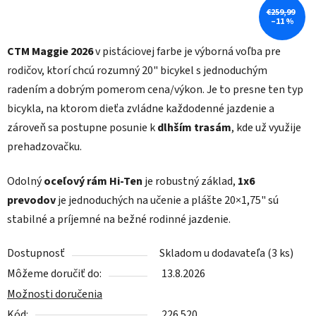
€259,99
–11 %
CTM Maggie 2026
v pistáciovej farbe je výborná voľba pre
rodičov, ktorí chcú rozumný 20" bicykel s jednoduchým
radením a dobrým pomerom cena/výkon. Je to presne ten typ
bicykla, na ktorom dieťa zvládne každodenné jazdenie a
zároveň sa postupne posunie k
dlhším trasám
, kde už využije
prehadzovačku.
Odolný
oceľový rám Hi-Ten
je robustný základ,
1x6
prevodov
je jednoduchých na učenie a plášte 20×1,75" sú
stabilné a príjemné na bežné rodinné jazdenie.
Dostupnosť
Skladom u dodavateľa
(3 ks)
Môžeme doručiť do:
13.8.2026
Možnosti doručenia
Kód:
226.520