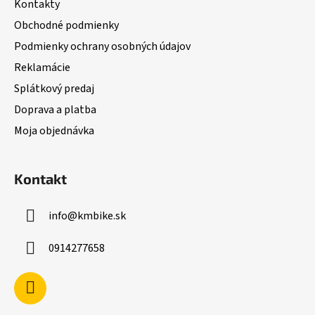
Kontakty
t
Obchodné podmienky
i
Podmienky ochrany osobných údajov
e
Reklamácie
Splátkový predaj
Doprava a platba
Moja objednávka
Kontakt
info
@
kmbike.sk
0914277658