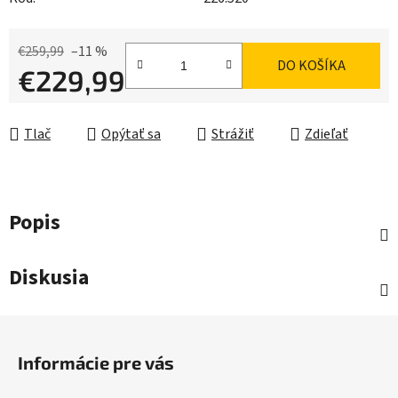
€259,99
–11 %
DO KOŠÍKA
€229,99
Jednotková cena:
Tlač
Opýtať sa
Strážiť
Zdieľať
Popis
Diskusia
Z
á
Informácie pre vás
p
ä