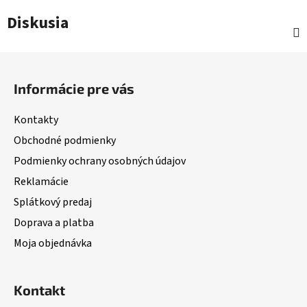
Diskusia
Z
á
Informácie pre vás
p
ä
Kontakty
t
Obchodné podmienky
i
Podmienky ochrany osobných údajov
e
Reklamácie
Splátkový predaj
Doprava a platba
Moja objednávka
Kontakt