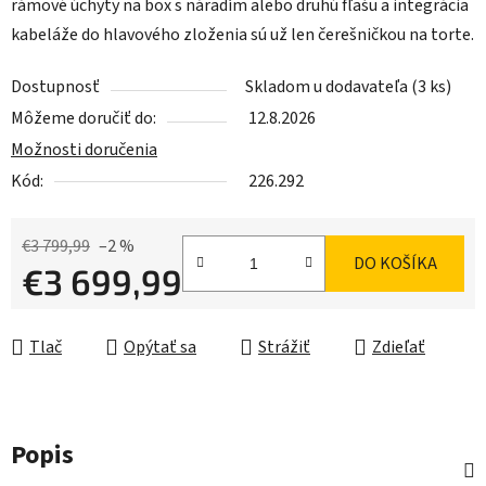
rámové úchyty na box s náradím alebo druhú fľašu a integrácia
kabeláže do hlavového zloženia sú už len čerešničkou na torte.
Dostupnosť
Skladom u dodavateľa
(3 ks)
Môžeme doručiť do:
12.8.2026
Možnosti doručenia
Kód:
226.292
€3 799,99
–2 %
DO KOŠÍKA
€3 699,99
Jednotková cena:
Tlač
Opýtať sa
Strážiť
Zdieľať
Popis