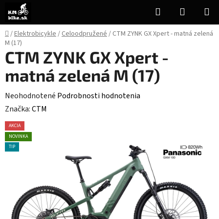
Prejsť
Hľadať
NÁKUP
na
KOŠÍK
obsah
Domov
/
Elektrobicykle
/
Celoodpružené
/
CTM ZYNK GX Xpert - matná zelená
M (17)
CTM ZYNK GX Xpert -
matná zelená M (17)
Priemerné
Neohodnotené
Podrobnosti hodnotenia
hodnotenie
Značka:
CTM
produktu
AKCIA
je
NOVINKA
0,0
TIP
z
5
hviezdičiek.