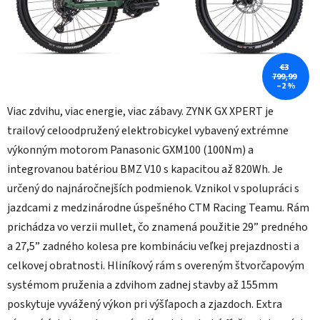
€3
799,99
–2 %
Viac zdvihu, viac energie, viac zábavy. ZYNK GX XPERT je
trailový celoodpružený elektrobicykel vybavený extrémne
výkonným motorom Panasonic GXM100 (100Nm) a
integrovanou batériou BMZ V10 s kapacitou až 820Wh. Je
určený do najnáročnejších podmienok. Vznikol v spolupráci s
jazdcami z medzinárodne úspešného CTM Racing Teamu. Rám
prichádza vo verzii mullet, čo znamená použitie 29” predného
a 27,5” zadného kolesa pre kombináciu veľkej prejazdnosti a
celkovej obratnosti. Hliníkový rám s overeným štvorčapovým
systémom pruženia a zdvihom zadnej stavby až 155mm
poskytuje vyvážený výkon pri výšľapoch a zjazdoch. Extra