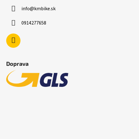
info
@
kmbike.sk
0914277658
Doprava