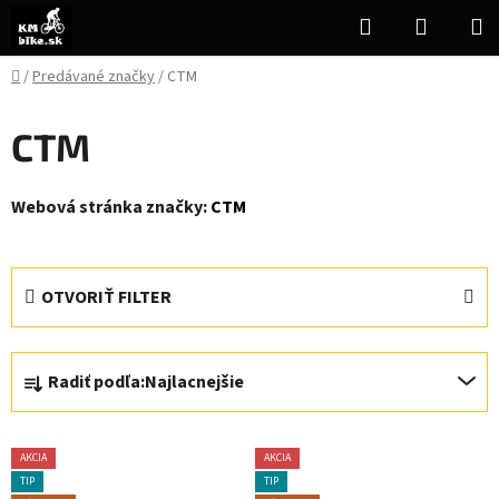
Prejsť
Hľadať
NÁKUP
na
KOŠÍK
obsah
Domov
/
Predávané značky
/
CTM
CTM
Webová stránka značky:
CTM
OTVORIŤ FILTER
R
Radiť podľa:
Najlacnejšie
a
d
V
e
AKCIA
AKCIA
ý
n
TIP
TIP