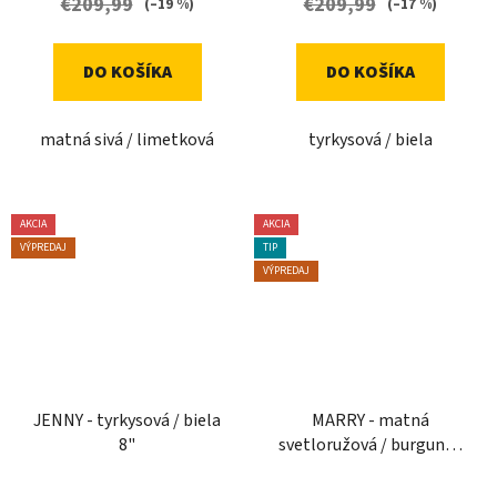
€209,99
€209,99
(–19 %)
(–17 %)
DO KOŠÍKA
DO KOŠÍKA
matná sivá / limetková
tyrkysová / biela
AKCIA
AKCIA
VÝPREDAJ
TIP
VÝPREDAJ
JENNY - tyrkysová / biela
MARRY - matná
8"
svetloružová / burgundy
8