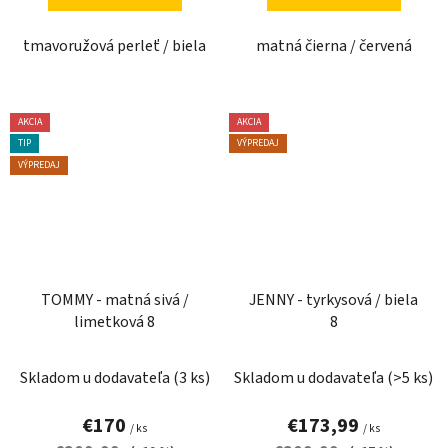
tmavoružová perleť / biela
matná čierna / červená
AKCIA
AKCIA
TIP
VÝPREDAJ
VÝPREDAJ
TOMMY - matná sivá /
JENNY - tyrkysová / biela
limetková 8
8
Skladom u dodavateľa
(3 ks)
Skladom u dodavateľa
(>5 ks)
€170
€173,99
/ ks
/ ks