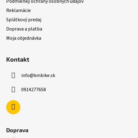
Podmienky ochrany osobných údajov
e
y
Reklamácie
v
ý
Splátkový predaj
p
Doprava a platba
i
Moja objednávka
s
u
Kontakt
info
@
kmbike.sk
0914277658
Doprava