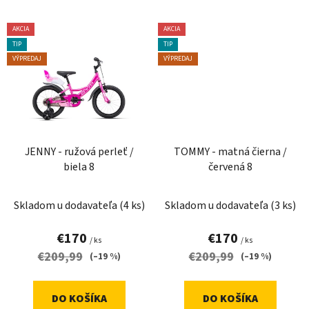
AKCIA
AKCIA
TIP
TIP
VÝPREDAJ
VÝPREDAJ
JENNY - ružová perleť /
TOMMY - matná čierna /
biela 8
červená 8
Skladom u dodavateľa
(4 ks)
Skladom u dodavateľa
(3 ks)
€170
€170
/ ks
/ ks
€209,99
€209,99
(–19 %)
(–19 %)
DO KOŠÍKA
DO KOŠÍKA