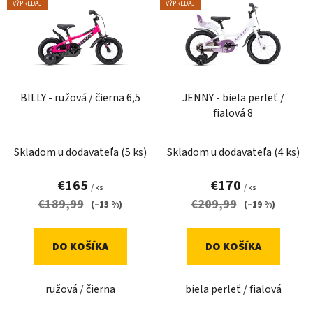
p
i
VÝPREDAJ
VÝPREDAJ
i
e
s
p
p
r
r
o
o
d
BILLY - ružová / čierna 6,5
JENNY - biela perleť /
d
u
fialová 8
u
k
k
t
Skladom u dodavateľa
(5 ks)
Skladom u dodavateľa
(4 ks)
t
o
€165
€170
o
v
/ ks
/ ks
v
€189,99
€209,99
(–13 %)
(–19 %)
DO KOŠÍKA
DO KOŠÍKA
ružová / čierna
biela perleť / fialová