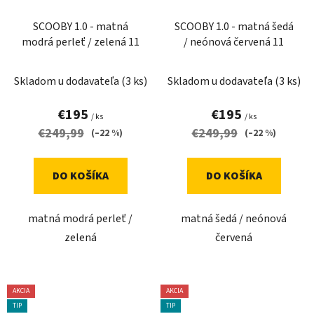
SCOOBY 1.0 - matná
SCOOBY 1.0 - matná šedá
modrá perleť / zelená 11
/ neónová červená 11
Skladom u dodavateľa
(3 ks)
Skladom u dodavateľa
(3 ks)
€195
€195
/ ks
/ ks
€249,99
€249,99
(–22 %)
(–22 %)
DO KOŠÍKA
DO KOŠÍKA
matná modrá perleť /
matná šedá / neónová
zelená
červená
AKCIA
AKCIA
TIP
TIP