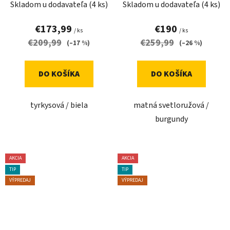
Skladom u dodavateľa
(4 ks)
Skladom u dodavateľa
(4 ks)
€173,99
€190
/ ks
/ ks
€209,99
€259,99
(–17 %)
(–26 %)
DO KOŠÍKA
DO KOŠÍKA
tyrkysová / biela
matná svetloružová /
burgundy
AKCIA
AKCIA
TIP
TIP
VÝPREDAJ
VÝPREDAJ