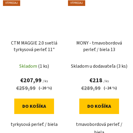
VÝPREDAJ
VÝPREDAJ
CTM MAGGIE 2.0 svetlá
MONY - tmavobordová
tyrkysová perleť 11"
perleť / biela 13
Skladom
(1 ks)
Skladom u dodavateľa
(3 ks)
€207,99
€218
/ ks
/ ks
€259,99
€289,99
(–20 %)
(–24 %)
DO KOŠÍKA
DO KOŠÍKA
tyrkysová perleť / biela
tmavobordová perleť /
biela