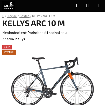
Prejsť
Hľadať
NÁKUP
na
KOŠÍK
obsah
Domov
/
Bicykle
/
Cestné
/
KELLYS ARC 10 M
KELLYS ARC 10 M
Priemerné
Neohodnotené
Podrobnosti hodnotenia
hodnotenie
Značka:
Kellys
produktu
AKCIA
je
VÝPREDAJ
0,0
z
5
hviezdičiek.