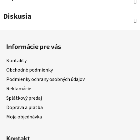
Diskusia
Z
á
Informácie pre vás
p
ä
Kontakty
t
Obchodné podmienky
i
Podmienky ochrany osobných údajov
e
Reklamácie
Splátkový predaj
Doprava a platba
Moja objednávka
Kontakt