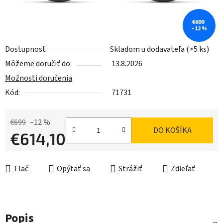
€699
–12 %
Dostupnosť
Skladom u dodavateľa
(>5 ks)
Môžeme doručiť do:
13.8.2026
Možnosti doručenia
Kód:
71731
€699
–12 %
DO KOŠÍKA
€614,10
Jednotková cena:
Tlač
Opýtať sa
Strážiť
Zdieľať
Popis