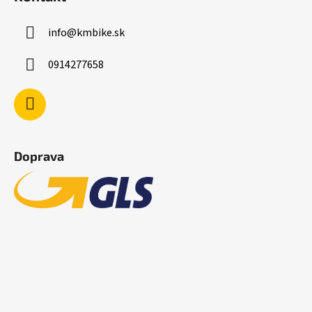
info
@
kmbike.sk
0914277658
Doprava