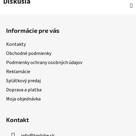
Diskusia
Z
á
Informácie pre vás
p
ä
Kontakty
t
Obchodné podmienky
i
Podmienky ochrany osobných údajov
e
Reklamácie
Splátkový predaj
Doprava a platba
Moja objednávka
Kontakt
info
@
kmbike.sk