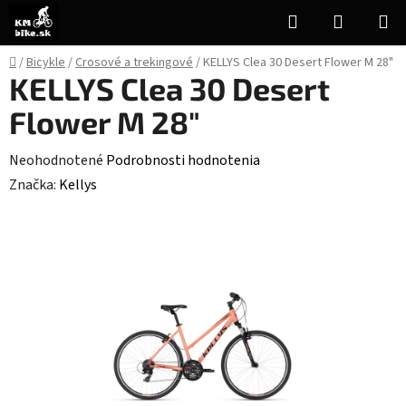
Prejsť
Hľadať
NÁKUP
na
KOŠÍK
obsah
Domov
/
Bicykle
/
Crosové a trekingové
/
KELLYS Clea 30 Desert Flower M 28"
KELLYS Clea 30 Desert
Flower M 28"
Priemerné
Neohodnotené
Podrobnosti hodnotenia
hodnotenie
Značka:
Kellys
produktu
je
0,0
z
5
hviezdičiek.