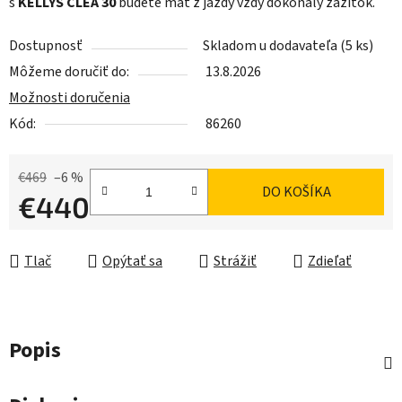
s
KELLYS CLEA 30
budete mať z jazdy vždy dokonalý zážitok.
Dostupnosť
Skladom u dodavateľa
(5 ks)
Môžeme doručiť do:
13.8.2026
Možnosti doručenia
Kód:
86260
€469
–6 %
DO KOŠÍKA
€440
Jednotková cena:
Tlač
Opýtať sa
Strážiť
Zdieľať
Popis