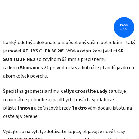
€469
–6 %
Ľahký, odolný a dokonale prispôsobený vašim potrebám - taký
je model
KELLYS CLEA 30 28"
. Vďaka odpruženej vidlici
SR
SUNTOUR NEX
so zdvihom 63 mm a precíznemu
radeniu
Shimano
s 24 prevodmi si vychutnáte plynulú jazdu na
akomkoľvek povrchu.
Špeciálna geometria rámu
Kellys Crosslite Lady
zaručuje
maximálne pohodlie aj na dlhých trasách. Spoľahlivé
plášte
Innova
a čeľusťové brzdy
Tektro
vám dodajú istotu na
ceste aj v teréne.
Vydajte sa na výlet, zdolávajte kopce, objavujte nové trasy -