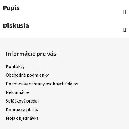
Popis
Diskusia
Z
á
Informácie pre vás
p
ä
Kontakty
t
Obchodné podmienky
i
Podmienky ochrany osobných údajov
e
Reklamácie
Splátkový predaj
Doprava a platba
Moja objednávka