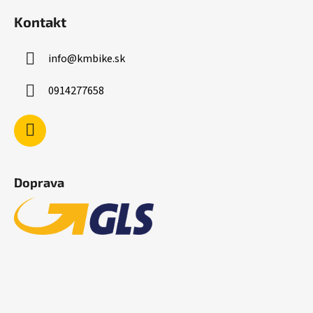
Kontakt
info
@
kmbike.sk
0914277658
Doprava