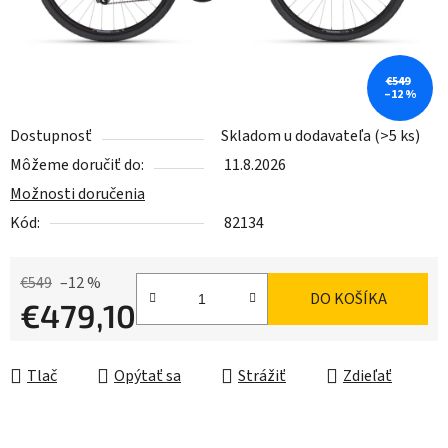
€549
–12 %
Dostupnosť
Skladom u dodavateľa
(>5 ks)
Môžeme doručiť do:
11.8.2026
Možnosti doručenia
Kód:
82134
€549
–12 %
DO KOŠÍKA
€479,10
Jednotková cena:
Tlač
Opýtať sa
Strážiť
Zdieľať