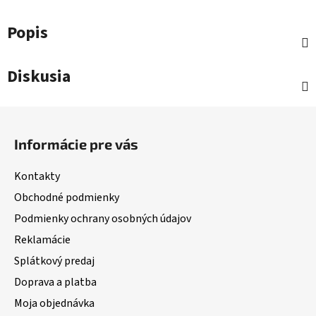
Popis
Diskusia
Z
á
Informácie pre vás
p
ä
Kontakty
t
Obchodné podmienky
i
Podmienky ochrany osobných údajov
e
Reklamácie
Splátkový predaj
Doprava a platba
Moja objednávka