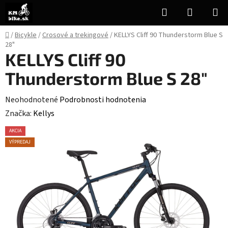
Prejsť
Hľadať
NÁKUP
na
KOŠÍK
obsah
Domov
/
Bicykle
/
Crosové a trekingové
/
KELLYS Cliff 90 Thunderstorm Blue S
28"
KELLYS Cliff 90
Thunderstorm Blue S 28"
Priemerné
Neohodnotené
Podrobnosti hodnotenia
hodnotenie
Značka:
Kellys
produktu
AKCIA
je
VÝPREDAJ
0,0
z
5
hviezdičiek.