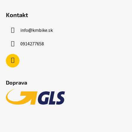
Kontakt
info
@
kmbike.sk
0914277658
Doprava