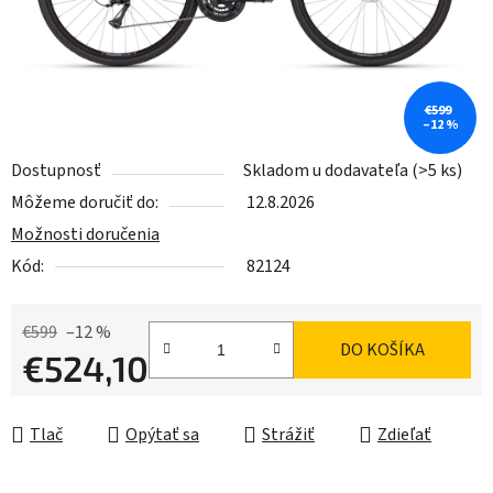
€599
–12 %
Dostupnosť
Skladom u dodavateľa
(>5 ks)
Môžeme doručiť do:
12.8.2026
Možnosti doručenia
Kód:
82124
€599
–12 %
DO KOŠÍKA
€524,10
Jednotková cena:
Tlač
Opýtať sa
Strážiť
Zdieľať