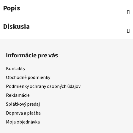
Popis
Diskusia
Z
á
Informácie pre vás
p
ä
Kontakty
t
Obchodné podmienky
i
Podmienky ochrany osobných údajov
e
Reklamácie
Splátkový predaj
Doprava a platba
Moja objednávka