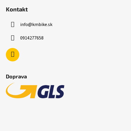
Kontakt
info
@
kmbike.sk
0914277658
Doprava