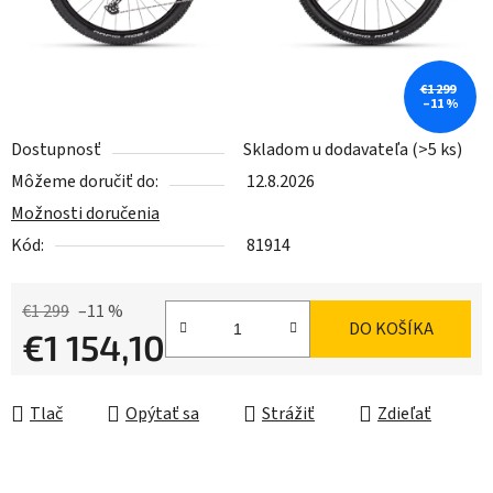
€1 299
–11 %
Dostupnosť
Skladom u dodavateľa
(>5 ks)
Môžeme doručiť do:
12.8.2026
Možnosti doručenia
Kód:
81914
€1 299
–11 %
DO KOŠÍKA
€1 154,10
Jednotková cena:
Tlač
Opýtať sa
Strážiť
Zdieľať