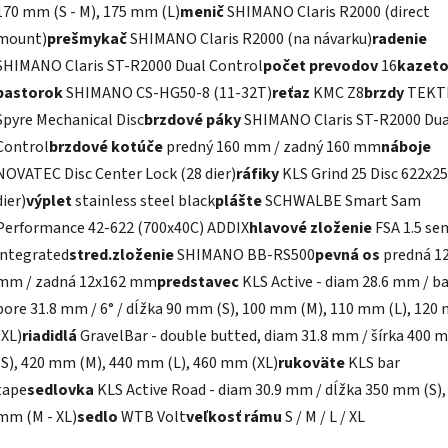
170 mm (S - M), 175 mm (L)
menič
SHIMANO Claris R2000 (direct
mount)
prešmykač
SHIMANO Claris R2000 (na návarku)
radenie
SHIMANO Claris ST-R2000 Dual Control
počet prevodov
16
kazeto
pastorok
SHIMANO CS-HG50-8 (11-32T)
reťaz
KMC Z8
brzdy
TEKT
Spyre Mechanical Disc
brzdové páky
SHIMANO Claris ST-R2000 Dua
Control
brzdové kotúče
predný 160 mm / zadný 160 mm
náboje
NOVATEC Disc Center Lock (28 dier)
ráfiky
KLS Grind 25 Disc 622x25
dier)
výplet
stainless steel black
plášte
SCHWALBE Smart Sam
Performance 42-622 (700x40C) ADDIX
hlavové zloženie
FSA 1.5 se
integrated
stred.zloženie
SHIMANO BB-RS500
pevná os
predná 1
mm / zadná 12x162 mm
predstavec
KLS Active - diam 28.6 mm / b
bore 31.8 mm / 6° / dĺžka 90 mm (S), 100 mm (M), 110 mm (L), 120
(XL)
riadidlá
GravelBar - double butted, diam 31.8 mm / šírka 400 
(S), 420 mm (M), 440 mm (L), 460 mm (XL)
rukoväte
KLS bar
tape
sedlovka
KLS Active Road - diam 30.9 mm / dĺžka 350 mm (S),
mm (M - XL)
sedlo
WTB Volt
veľkosť rámu
S / M / L / XL