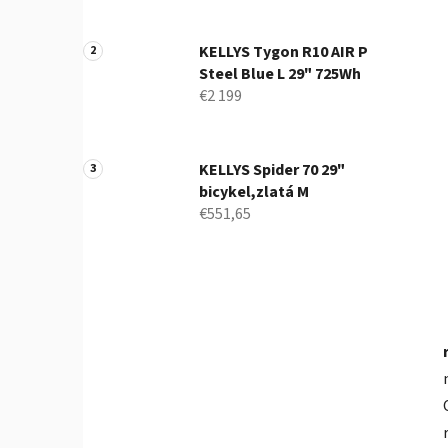
l
KELLYS Tygon R10 AIR P
Steel Blue L 29" 725Wh
€2 199
KELLYS Spider 70 29"
bicykel,zlatá M
€551,65