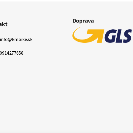
Doprava
akt
info
@
kmbike.sk
0914277658