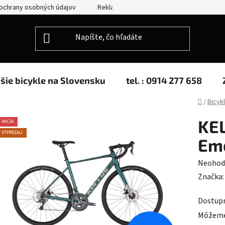
ochrany osobných údajov
Reklamácie
Splátkový predaj
jšie bicykle na Slovensku
tel. : 0914 277 658
Domov
/
Bicyk
KEL
AKCIA
VÝPREDAJ
Eme
Prieme
Neohod
hodnot
Značka
produk
Dostup
je
Môžeme 
0,0