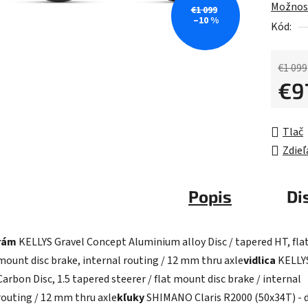
Možnost
z
€1 099
–10 %
5
Kód:
hviezdič
€1 099
€9
Jednot
Tlač
Zdieľ
Popis
Di
rám
KELLYS Gravel Concept Aluminium alloy Disc / tapered HT, fla
mount disc brake, internal routing / 12 mm thru axle
vidlica
KELLY
Carbon Disc, 1.5 tapered steerer / flat mount disc brake / internal
routing / 12 mm thru axle
kľuky
SHIMANO Claris R2000 (50x34T) - 