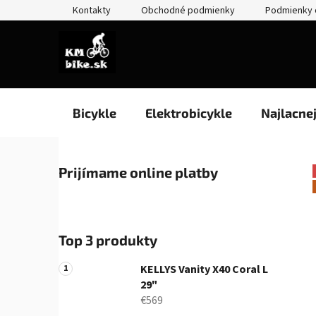
Prejsť
Kontakty
Obchodné podmienky
Podmienky 
na
obsah
Bicykle
Elektrobicykle
Najlacne
B
Prijímame online platby
o
č
n
ý
Top 3 produkty
p
a
KELLYS Vanity X40 Coral L
n
29"
€569
e