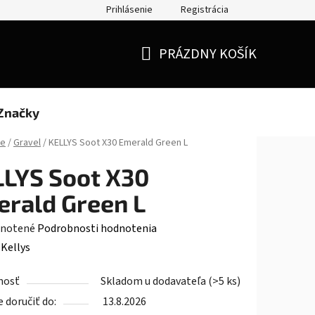
Prihlásenie
Registrácia
Doprava a platba
Moja objednávka
PRÁZDNY KOŠÍK
NÁKUPNÝ
KOŠÍK
Značky
le
/
Gravel
/
KELLYS Soot X30 Emerald Green L
LYS Soot X30
rald Green L
rné
notené
Podrobnosti hodnotenia
enie
:
Kellys
tu
nosť
Skladom u dodavateľa
(>5 ks)
doručiť do:
13.8.2026