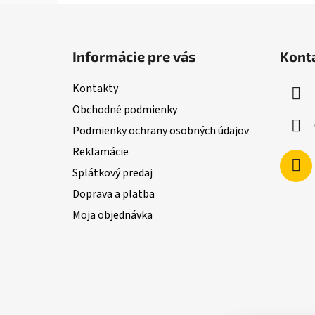
Z
á
Informácie pre vás
Kont
p
ä
Kontakty
t
Obchodné podmienky
i
Podmienky ochrany osobných údajov
e
Reklamácie
Splátkový predaj
Doprava a platba
Moja objednávka