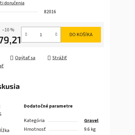
i doručenia
82016
iek.
–10 %
DO KOŠÍKA
79,21
ková cena:
Opýtať sa
Strážiť
ať
skusia
t
Dodatočné parametre
S
Kategória
Gravel
Hmotnosť
9.6 kg
dĺžka