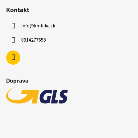
Kontakt
info
@
kmbike.sk
0914277658
Doprava