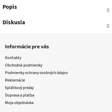
Popis
Diskusia
Z
á
Informácie pre vás
p
ä
Kontakty
t
Obchodné podmienky
i
Podmienky ochrany osobných údajov
e
Reklamácie
Splátkový predaj
Doprava a platba
Moja objednávka