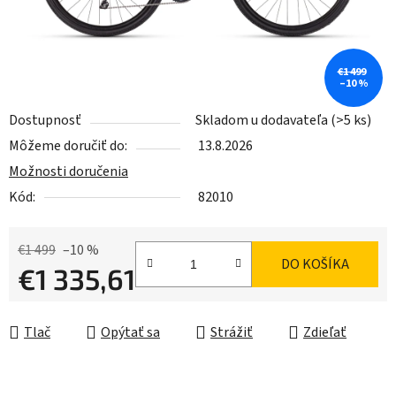
€1 499
–10 %
Dostupnosť
Skladom u dodavateľa
(>5 ks)
Môžeme doručiť do:
13.8.2026
Možnosti doručenia
Kód:
82010
€1 499
–10 %
DO KOŠÍKA
€1 335,61
Jednotková cena:
Tlač
Opýtať sa
Strážiť
Zdieľať