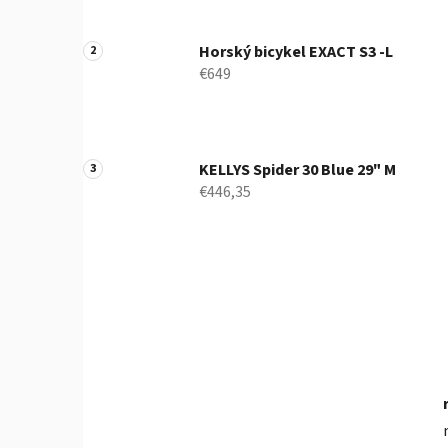
l
Horský bicykel EXACT S3 -L
€649
KELLYS Spider 30 Blue 29" M
€446,35