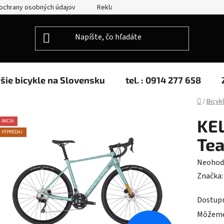
ochrany osobných údajov
Reklamácie
Splátkový predaj
jšie bicykle na Slovensku
tel. : 0914 277 658
Domov
/
Bicyk
KEL
AKCIA
VÝPREDAJ
Tea
Prieme
Neohod
hodnot
Značka
produk
Dostup
je
Môžeme 
0,0