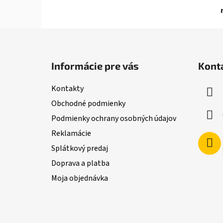
Z
á
Informácie pre vás
Kont
p
ä
Kontakty
t
Obchodné podmienky
i
Podmienky ochrany osobných údajov
e
Reklamácie
Splátkový predaj
Doprava a platba
Moja objednávka