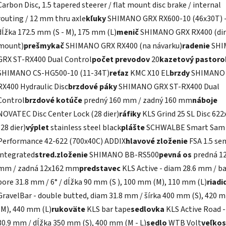
Carbon Disc, 1.5 tapered steerer / flat mount disc brake / internal
routing / 12 mm thru axle
kľuky
SHIMANO GRX RX600-10 (46x30T) 
dĺžka 172.5 mm (S - M), 175 mm (L)
menič
SHIMANO GRX RX400 (dir
mount)
prešmykač
SHIMANO GRX RX400 (na návarku)
radenie
SHI
GRX ST-RX400 Dual Control
počet prevodov
20
kazetový pastoro
SHIMANO CS-HG500-10 (11-34T)
reťaz
KMC X10 EL
brzdy
SHIMANO
RX400 Hydraulic Disc
brzdové páky
SHIMANO GRX ST-RX400 Dual
Control
brzdové kotúče
predný 160 mm / zadný 160 mm
náboje
NOVATEC Disc Center Lock (28 dier)
ráfiky
KLS Grind 25 SL Disc 622
(28 dier)
výplet
stainless steel black
plášte
SCHWALBE Smart Sam
Performance 42-622 (700x40C) ADDIX
hlavové zloženie
FSA 1.5 se
integrated
stred.zloženie
SHIMANO BB-RS500
pevná os
predná 1
mm / zadná 12x162 mm
predstavec
KLS Active - diam 28.6 mm / b
bore 31.8 mm / 6° / dĺžka 90 mm (S ), 100 mm (M), 110 mm (L)
riadi
GravelBar - double butted, diam 31.8 mm / šírka 400 mm (S), 420 
(M), 440 mm (L)
rukoväte
KLS bar tape
sedlovka
KLS Active Road 
30.9 mm / dĺžka 350 mm (S), 400 mm (M - L)
sedlo
WTB Volt
veľkos