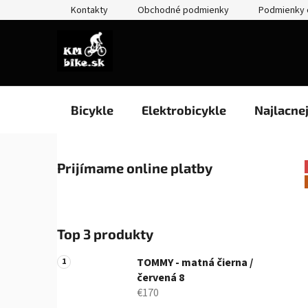
Prejsť
Kontakty
Obchodné podmienky
Podmienky 
na
obsah
Bicykle
Elektrobicykle
Najlacne
B
Prijímame online platby
o
č
n
ý
Top 3 produkty
p
a
TOMMY - matná čierna /
n
červená 8
€170
e