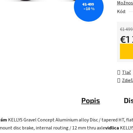
Možnost
z
€1 499
–10 %
5
Kód:
hviezdič
€1 499
€1
Jednot
Tlač
Zdieľ
Popis
Di
rám
KELLYS Gravel Concept Aluminium alloy Disc / tapered HT, fla
mount disc brake, internal routing / 12 mm thru axle
vidlica
KELLY