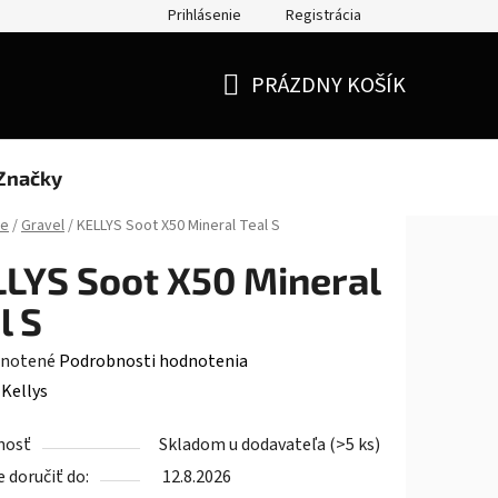
Prihlásenie
Registrácia
Doprava a platba
Moja objednávka
PRÁZDNY KOŠÍK
NÁKUPNÝ
KOŠÍK
Značky
le
/
Gravel
/
KELLYS Soot X50 Mineral Teal S
LYS Soot X50 Mineral
l S
rné
notené
Podrobnosti hodnotenia
enie
:
Kellys
tu
nosť
Skladom u dodavateľa
(>5 ks)
doručiť do:
12.8.2026