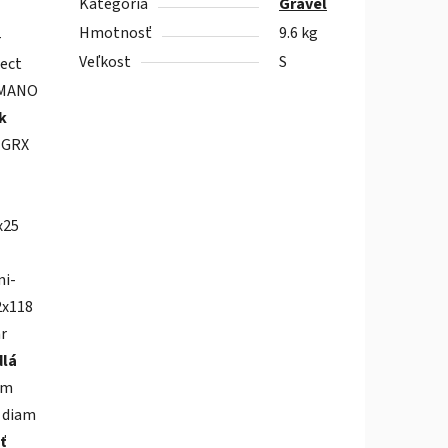
Kategória
Gravel
Hmotnosť
9.6 kg
-
Veľkost
S
ect
MANO
k
 GRX
x25
mi-
2x118
ar
dlá
mm
- diam
ť