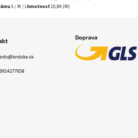
rámu
S / M / L
hmotnosť
10,84 (M)
Doprava
akt
info
@
kmbike.sk
0914277658