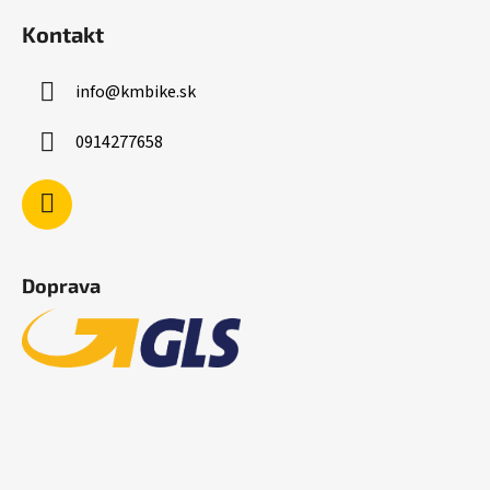
Kontakt
info
@
kmbike.sk
0914277658
Doprava