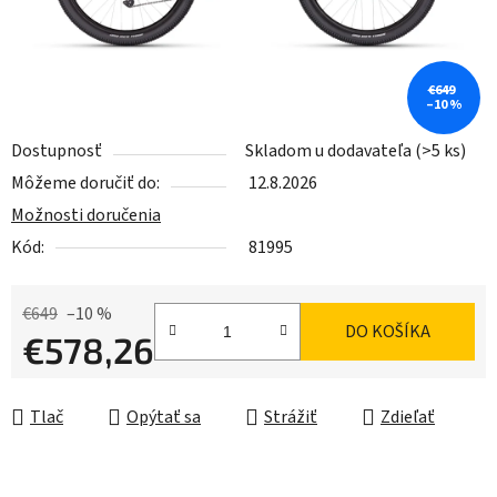
€649
–10 %
Dostupnosť
Skladom u dodavateľa
(>5 ks)
Môžeme doručiť do:
12.8.2026
Možnosti doručenia
Kód:
81995
€649
–10 %
DO KOŠÍKA
€578,26
Jednotková cena:
Tlač
Opýtať sa
Strážiť
Zdieľať