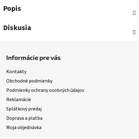
Popis
Diskusia
Z
á
Informácie pre vás
p
ä
Kontakty
t
Obchodné podmienky
i
Podmienky ochrany osobných údajov
e
Reklamácie
Splátkový predaj
Doprava a platba
Moja objednávka