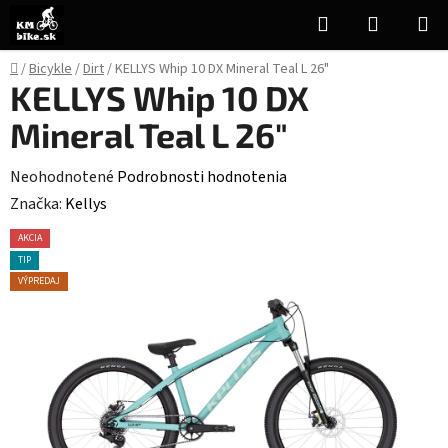
Prejsť
Hľadať
NÁKUP
na
KOŠÍK
obsah
Domov
/
Bicykle
/
Dirt
/
KELLYS Whip 10 DX Mineral Teal L 26"
KELLYS Whip 10 DX
Mineral Teal L 26"
Priemerné
Neohodnotené
Podrobnosti hodnotenia
hodnotenie
Značka:
Kellys
produktu
AKCIA
je
TIP
0,0
VÝPREDAJ
z
5
hviezdičiek.