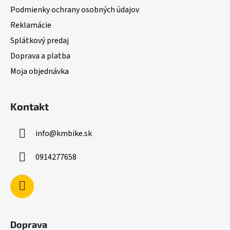
i
Podmienky ochrany osobných údajov
e
Reklamácie
Splátkový predaj
Doprava a platba
Moja objednávka
Kontakt
info
@
kmbike.sk
0914277658
Doprava