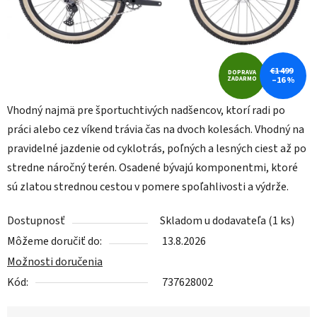
€1 499
DOPRAVA
ZADARMO
–16 %
Vhodný najmä pre športuchtivých nadšencov, ktorí radi po
práci alebo cez víkend trávia čas na dvoch kolesách. Vhodný na
pravidelné jazdenie od cyklotrás, poľných a lesných ciest až po
stredne náročný terén. Osadené bývajú komponentmi, ktoré
sú zlatou strednou cestou v pomere spoľahlivosti a výdrže.
Dostupnosť
Skladom u dodavateľa
(1 ks)
Môžeme doručiť do:
13.8.2026
Možnosti doručenia
Kód:
737628002