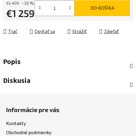
€1 499
–16 %
DO KOŠÍKA
€1 259
Jednotková cena:
Tlač
Opýtať sa
Strážiť
Zdieľať
Popis
Diskusia
Z
á
Informácie pre vás
p
ä
Kontakty
t
Obchodné podmienky