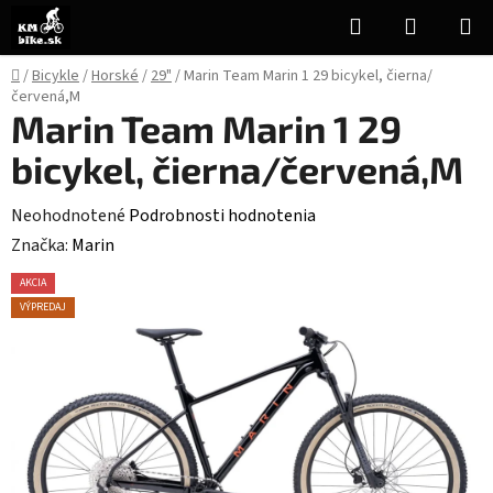
Prejsť
Hľadať
NÁKUP
na
KOŠÍK
obsah
Domov
/
Bicykle
/
Horské
/
29"
/
Marin Team Marin 1 29 bicykel, čierna/
červená,M
Marin Team Marin 1 29
bicykel, čierna/červená,M
Priemerné
Neohodnotené
Podrobnosti hodnotenia
hodnotenie
Značka:
Marin
produktu
AKCIA
je
VÝPREDAJ
0,0
z
5
hviezdičiek.