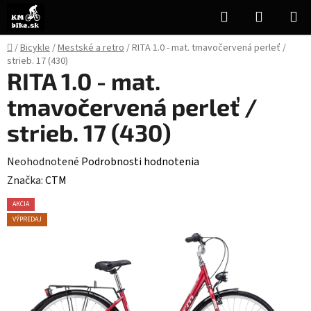
Prejsť
Hľadať
NÁKUP
na
KOŠÍK
obsah
Domov
/
Bicykle
/
Mestské a retro
/
RITA 1.0 - mat. tmavočervená perleť /
strieb. 17 (430)
RITA 1.0 - mat.
tmavočervená perleť /
strieb. 17 (430)
Priemerné
Neohodnotené
Podrobnosti hodnotenia
hodnotenie
Značka:
CTM
produktu
AKCIA
je
VÝPREDAJ
0,0
z
5
hviezdičiek.