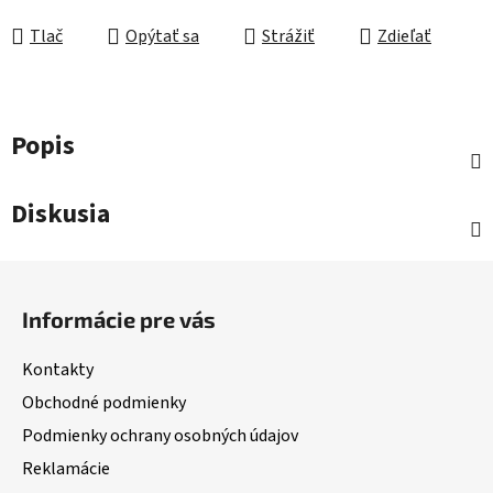
Jednotková cena:
Tlač
Opýtať sa
Strážiť
Zdieľať
Popis
Diskusia
Z
á
Informácie pre vás
p
ä
Kontakty
t
Obchodné podmienky
i
Podmienky ochrany osobných údajov
e
Reklamácie