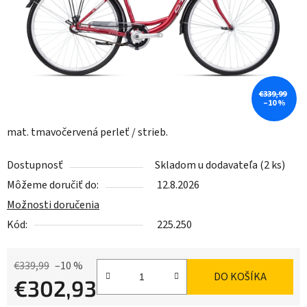
€339,99
–10 %
mat. tmavočervená perleť / strieb.
Dostupnosť
Skladom u dodavateľa
(2 ks)
Môžeme doručiť do:
12.8.2026
Možnosti doručenia
Kód:
225.250
€339,99
–10 %
DO KOŠÍKA
€302,93