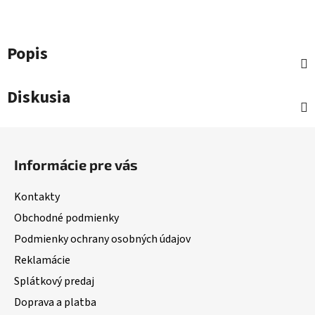
Popis
Diskusia
Z
á
Informácie pre vás
p
ä
Kontakty
t
Obchodné podmienky
i
Podmienky ochrany osobných údajov
e
Reklamácie
Splátkový predaj
Doprava a platba