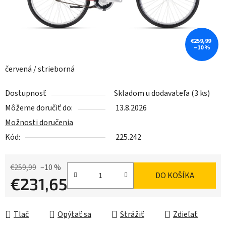
€259,99
–10 %
červená / strieborná
Dostupnosť
Skladom u dodavateľa
(3 ks)
Môžeme doručiť do:
13.8.2026
Možnosti doručenia
Kód:
225.242
€259,99
–10 %
DO KOŠÍKA
€231,65
Jednotková cena:
Tlač
Opýtať sa
Strážiť
Zdieľať