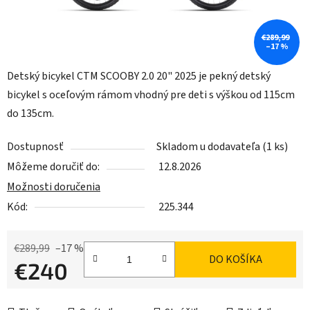
€289,99
–17 %
Detský bicykel CTM SCOOBY 2.0 20" 2025 je pekný detský
bicykel s oceľovým rámom vhodný pre deti s výškou od 115cm
do 135cm.
Dostupnosť
Skladom u dodavateľa
(1 ks)
Môžeme doručiť do:
12.8.2026
Možnosti doručenia
Kód:
225.344
€289,99
–17 %
DO KOŠÍKA
€240
Jednotková cena: