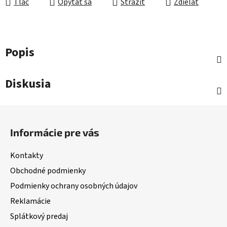
Tlač
Opýtať sa
Strážiť
Zdieľať
Popis
Diskusia
Z
á
Informácie pre vás
p
ä
Kontakty
t
Obchodné podmienky
i
Podmienky ochrany osobných údajov
e
Reklamácie
Splátkový predaj