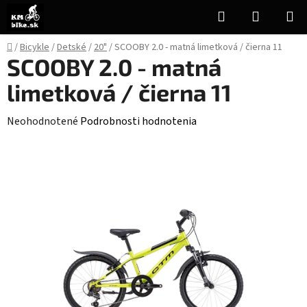
Prejsť
Hľadať
NÁKUP
na
KOŠÍK
obsah
Domov
/
Bicykle
/
Detské
/
20"
/
SCOOBY 2.0 - matná limetková / čierna 11
SCOOBY 2.0 - matná
limetková / čierna 11
Priemerné
Neohodnotené
Podrobnosti hodnotenia
hodnotenie
produktu
je
0,0
z
5
hviezdičiek.