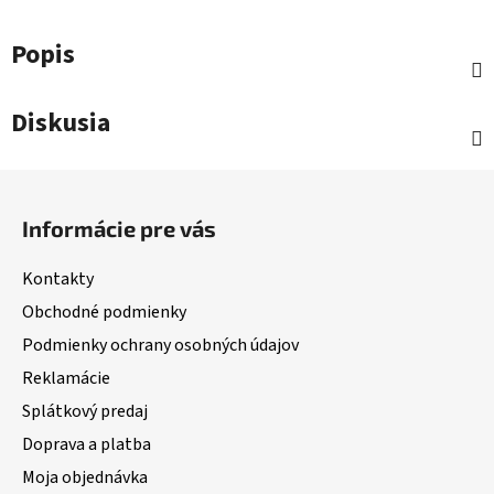
Popis
Diskusia
Z
á
Informácie pre vás
p
ä
Kontakty
t
Obchodné podmienky
i
Podmienky ochrany osobných údajov
e
Reklamácie
Splátkový predaj
Doprava a platba
Moja objednávka