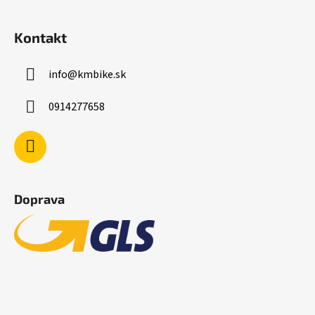
Kontakt
info
@
kmbike.sk
0914277658
Doprava