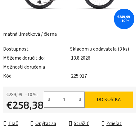
€289,99
–10 %
matná limetková / čierna
Dostupnosť
Skladom u dodavateľa
(3 ks)
Môžeme doručiť do:
13.8.2026
Možnosti doručenia
Kód:
225.017
€289,99
–10 %
DO KOŠÍKA
€258,38
Jednotková cena:
Tlač
Opýtať sa
Strážiť
Zdieľať