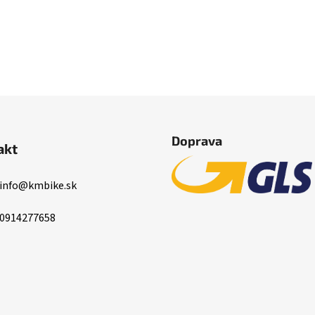
Doprava
akt
info
@
kmbike.sk
0914277658