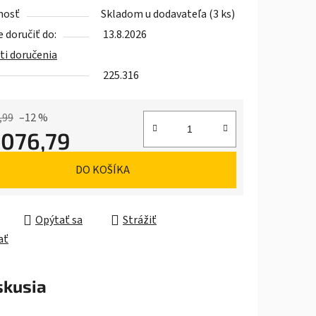
nosť
Skladom u dodavateľa
(3 ks)
doručiť do:
13.8.2026
i doručenia
iek.
225.316
,99
–12 %
 076,79
ková cena:
DO KOŠÍKA
Opýtať sa
Strážiť
ať
skusia