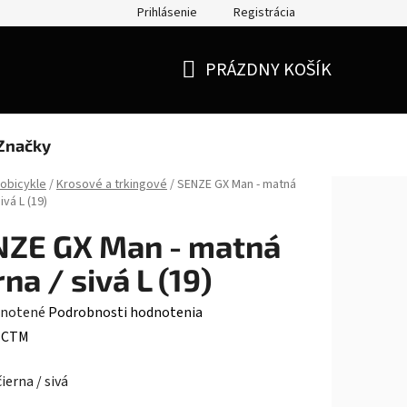
Prihlásenie
Registrácia
Doprava a platba
Moja objednávka
PRÁZDNY KOŠÍK
NÁKUPNÝ
KOŠÍK
Značky
robicykle
/
Krosové a trkingové
/
SENZE GX Man - matná
ivá L (19)
NZE GX Man - matná
rna / sivá L (19)
rné
notené
Podrobnosti hodnotenia
enie
:
CTM
tu
ierna / sivá