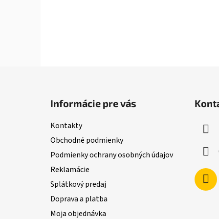
Z
á
Informácie pre vás
Kont
p
ä
Kontakty
t
Obchodné podmienky
i
Podmienky ochrany osobných údajov
e
Reklamácie
Splátkový predaj
Doprava a platba
Moja objednávka