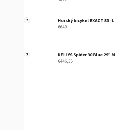
e
l
Horský bicykel EXACT S3 -L
€649
KELLYS Spider 30 Blue 29" M
€446,35