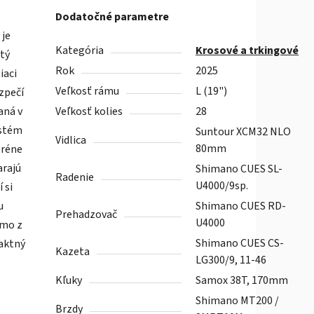
Dodatočné parametre
 je
Kategória
Krosové a trkingové
tý
Rok
2025
iaci
Veľkosť rámu
L (19")
zpečí
aná v
Veľkosť kolies
28
ystém
Suntour XCM32 NLO
Vidlica
80mm
eréne
arajú
Shimano CUES SL-
Radenie
U4000/9sp.
 si
u
Shimano CUES RD-
Prehadzovač
U4000
amo z
Shimano CUES CS-
paktný
Kazeta
LG300/9, 11-46
Kľuky
Samox 38T, 170mm
Shimano MT200 /
Brzdy