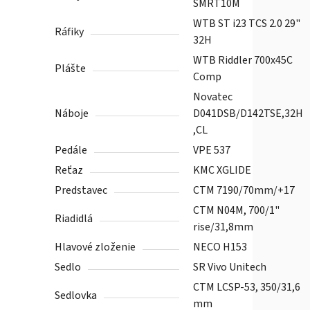
SMRT10M
WTB ST i23 TCS 2.0 29"
Ráfiky
32H
WTB Riddler 700x45C
Plášte
Comp
Novatec
Náboje
D041DSB/D142TSE,32H
,CL
Pedále
VPE 537
Reťaz
KMC XGLIDE
Predstavec
CTM 7190/70mm/+17
CTM N04M, 700/1"
Riadidlá
rise/31,8mm
Hlavové zloženie
NECO H153
Sedlo
SR Vivo Unitech
CTM LCSP-53, 350/31,6
Sedlovka
mm