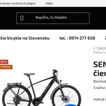
ochrany osobných údajov
Reklamácie
Splátkový predaj
jšie bicykle na Slovensku
tel. : 0914 277 658
Domov
/
Elekt
čierna / s
SE
AKCIA
VÝPREDAJ
čie
Prieme
Neohod
hodnot
Značka
produk
matná č
je