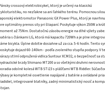
Pánsky crossový elektrobicykel, ktorý je určený na klasickú
cykloturistiku, no nezľakne sa ani ľahkého terénu. Pomocnou silou
japonský elektromotor Panasonic GX Power Plus, ktorý je navrhnu
pre optimálny prenos sily pri šliapaní. Poskytuje výkon 250W a krút
moment až 75Nm. Dostatočnú zásobu energie na dlhé výlety zabe
batéria s článkami LG, ktorá má kapacitu 720Wh a je plne integrov
ráme bicykla. Úplne dobitie dosiahne už za cca. 5-6 hodín. Tento s
poskytuje dojazd 60-140km - podľa zvoleného stupňa podpory. V t
nárazy stlmí odpružená vidlica Suntour XCM32, o bezpečnosť sa st
hydraulické brzdy Shimano MT200 a so všetkými druhmi nerovností
poradia odolné kolesá WTB STi23 s plášťami WTB Riddler. Súčasťo
výbavy je kompletné osvetlenie napájané z batérie a ovládané pri
riadidiel, integrované blatníky, zadný minimalistický nosič a kom
stojan.