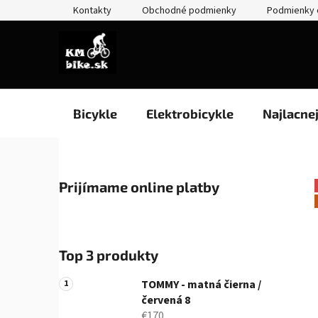
Prejsť
Kontakty
Obchodné podmienky
Podmienky 
na
obsah
Bicykle
Elektrobicykle
Najlacne
B
Prijímame online platby
o
č
n
ý
Top 3 produkty
p
a
TOMMY - matná čierna /
n
červená 8
€170