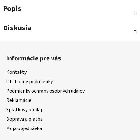
Popis
Diskusia
Z
á
Informácie pre vás
p
ä
Kontakty
t
Obchodné podmienky
i
Podmienky ochrany osobných údajov
e
Reklamácie
Splátkový predaj
Doprava a platba
Moja objednávka