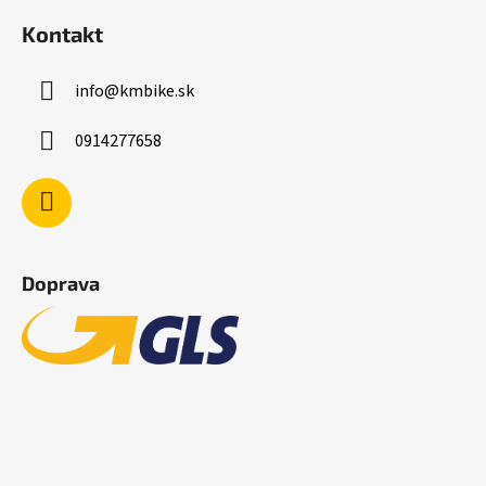
Kontakt
info
@
kmbike.sk
0914277658
Doprava