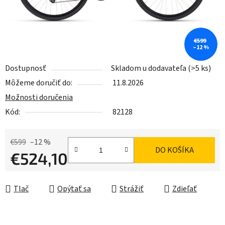
€599
–12 %
Dostupnosť
Skladom u dodavateľa
(>5 ks)
Môžeme doručiť do:
11.8.2026
Možnosti doručenia
Kód:
82128
€599
–12 %
DO KOŠÍKA
€524,10
Jednotková cena:
Tlač
Opýtať sa
Strážiť
Zdieľať