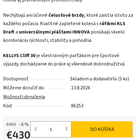
rovine aj premenlivým profilom trasy.
Nechýbajú ani účinné
čelusťové brzdy
, ktoré zaistia istotu za
každého počasia. Kvalitné zapletené kolesá s
ráfikmi KLS
Draft
a
univerzálnymi plášťami INNOVA
ponúkajú skvelú
kombináciu rýchlosti, stability a pohodlia.
KELLYS Cliff 30
je všestranným parťákom pre športové
výjazdy, dochádzanie do práce aj víkendové dobrodružstvá.
Dostupnosť
Skladom u dodavateľa
(5 ks)
Môžeme doručiť do:
13.8.2026
Možnosti doručenia
Kód:
86253
€469
–8 %
DO KOŠÍKA
€430