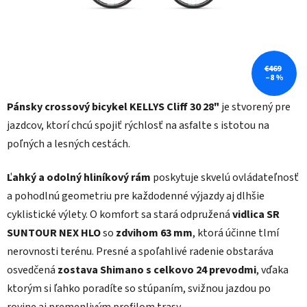
€469
–8 %
Pánsky crossový bicykel KELLYS Cliff 30 28"
je stvorený pre
jazdcov, ktorí chcú spojiť rýchlosť na asfalte s istotou na
poľných a lesných cestách.
Ľahký a odolný hliníkový rám
poskytuje skvelú ovládateľnosť
a pohodlnú geometriu pre každodenné výjazdy aj dlhšie
cyklistické výlety. O komfort sa stará odpružená
vidlica SR
SUNTOUR NEX HLO
so
zdvihom 63 mm
, ktorá účinne tlmí
nerovnosti terénu. Presné a spoľahlivé radenie obstaráva
osvedčená
zostava Shimano s celkovo 24 prevodmi
, vďaka
ktorým si ľahko poradíte so stúpaním, svižnou jazdou po