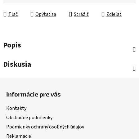
Jednotková cena:
Tlač
Opýtať sa
Strážiť
Zdieľať
Popis
Diskusia
Z
á
Informácie pre vás
p
ä
Kontakty
t
Obchodné podmienky
i
Podmienky ochrany osobných údajov
e
Reklamácie