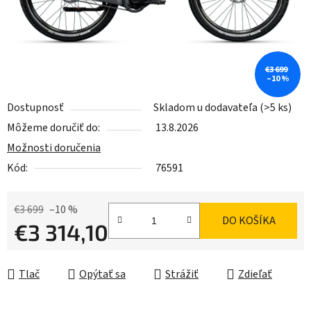
€3 699
–10 %
Dostupnosť
Skladom u dodavateľa
(>5 ks)
Môžeme doručiť do:
13.8.2026
Možnosti doručenia
Kód:
76591
€3 699
–10 %
DO KOŠÍKA
€3 314,10
Jednotková cena:
Tlač
Opýtať sa
Strážiť
Zdieľať