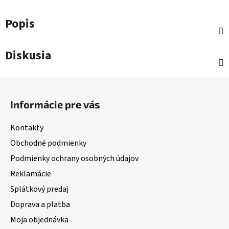
Popis
Diskusia
Z
á
Informácie pre vás
p
ä
Kontakty
t
Obchodné podmienky
i
Podmienky ochrany osobných údajov
e
Reklamácie
Splátkový predaj
Doprava a platba
Moja objednávka