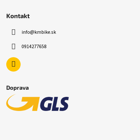
Kontakt
info
@
kmbike.sk
0914277658
Doprava