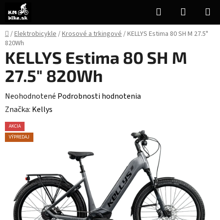
Prejsť
Hľadať
NÁKUP
na
KOŠÍK
obsah
Domov
/
Elektrobicykle
/
Krosové a trkingové
/
KELLYS Estima 80 SH M 27.5"
820Wh
KELLYS Estima 80 SH M
27.5" 820Wh
Priemerné
Neohodnotené
Podrobnosti hodnotenia
hodnotenie
Značka:
Kellys
produktu
AKCIA
je
VÝPREDAJ
0,0
z
5
hviezdičiek.