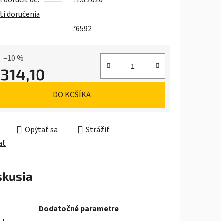
doručiť do:
11.8.2026
i doručenia
76592
iek.
–10 %
 314,10
ková cena:
DO KOŠÍKA
Opýtať sa
Strážiť
ať
skusia
Dodatočné parametre