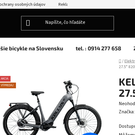
ochrany osobných údajov
Reklamácie
Splátkový predaj
jšie bicykle na Slovensku
tel. : 0914 277 658
Domov
/
Elekt
27.5" 82
KEL
AKCIA
VÝPREDAJ
27
Prieme
Neohod
hodnot
Značka
produk
Dostup
je