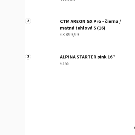
e
l
CTM AREON GX Pro - čierna /
matná tehlová S (16)
€3 899,99
ALPINA STARTER pink 16"
€155