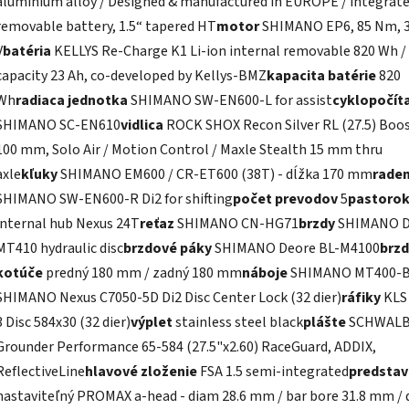
aluminium alloy / Designed & manufactured in EUROPE / integrat
removable battery, 1.5“ tapered HT
motor
SHIMANO EP6, 85 Nm, 
V
batéria
KELLYS Re-Charge K1 Li-ion internal removable 820 Wh /
capacity 23 Ah, co-developed by Kellys-BMZ
kapacita batérie
820
Wh
radiaca jednotka
SHIMANO SW-EN600-L for assist
cyklopočít
SHIMANO SC-EN610
vidlica
ROCK SHOX Recon Silver RL (27.5) Boos
100 mm, Solo Air / Motion Control / Maxle Stealth 15 mm thru
axle
kľuky
SHIMANO EM600 / CR-ET600 (38T) - dĺžka 170 mm
raden
SHIMANO SW-EN600-R Di2 for shifting
počet prevodov
5
pastoro
internal hub Nexus 24T
reťaz
SHIMANO CN-HG71
brzdy
SHIMANO D
MT410 hydraulic disc
brzdové páky
SHIMANO Deore BL-M4100
brz
kotúče
predný 180 mm / zadný 180 mm
náboje
SHIMANO MT400-B
SHIMANO Nexus C7050-5D Di2 Disc Center Lock (32 dier)
ráfiky
KLS 
3 Disc 584x30 (32 dier)
výplet
stainless steel black
plášte
SCHWALB
Grounder Performance 65-584 (27.5"x2.60) RaceGuard, ADDIX,
ReflectiveLine
hlavové zloženie
FSA 1.5 semi-integrated
predstav
nastaviteľný PROMAX a-head - diam 28.6 mm / bar bore 31.8 mm / 