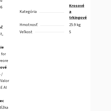
ed
Krosové
36
Kategória
a
trkingové
Hmotnosť
25.9 kg
ač
Veľkost
S
t,
ie
k
for
eore
dové
 /
Valor
E Al
ec
dĺžka