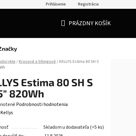
Prihlásenie
Registrácia
Doprava a platba
Moja objednávka
PRÁZDNY KOŠÍK
NÁKUPNÝ
KOŠÍK
Značky
robicykle
/
Krosové a trkingové
/
KELLYS Estima 80 SH S
0Wh
LYS Estima 80 SH S
.5" 820Wh
rné
notené
Podrobnosti hodnotenia
enie
:
Kellys
tu
nosť
Skladom u dodavateľa
(>5 ks)