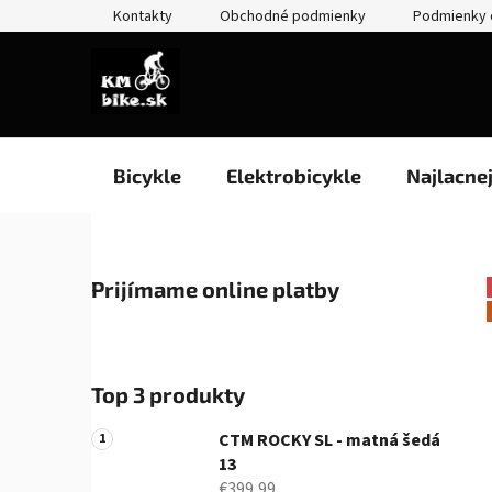
Prejsť
Kontakty
Obchodné podmienky
Podmienky 
na
obsah
Bicykle
Elektrobicykle
Najlacne
B
Prijímame online platby
o
č
n
ý
Top 3 produkty
p
a
CTM ROCKY SL - matná šedá
n
13
€399,99