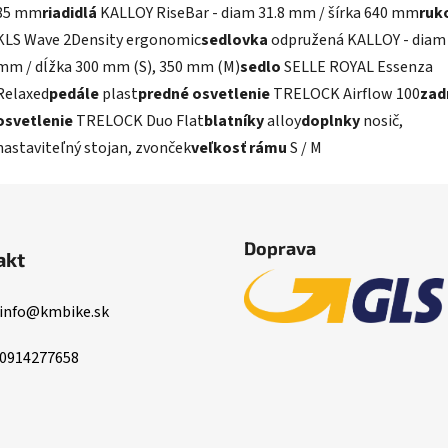
85 mm
riadidlá
KALLOY RiseBar - diam 31.8 mm / šírka 640 mm
ruk
KLS Wave 2Density ergonomic
sedlovka
odpružená KALLOY - diam 
mm / dĺžka 300 mm (S), 350 mm (M)
sedlo
SELLE ROYAL Essenza
Relaxed
pedále
plast
predné osvetlenie
TRELOCK Airflow 100
zad
osvetlenie
TRELOCK Duo Flat
blatníky
alloy
doplnky
nosič,
nastaviteľný stojan, zvonček
veľkosť rámu
S / M
Doprava
akt
info
@
kmbike.sk
0914277658