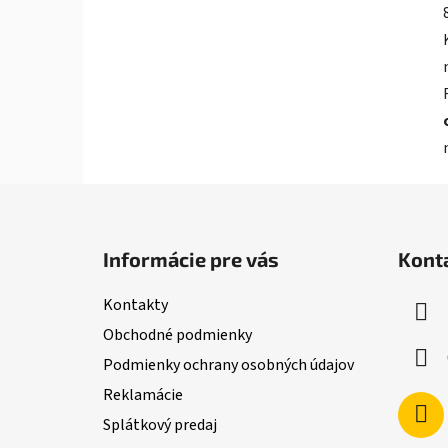
Z
á
Informácie pre vás
Kont
p
ä
Kontakty
t
Obchodné podmienky
i
Podmienky ochrany osobných údajov
e
Reklamácie
Splátkový predaj