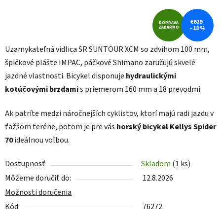
€629
DOPRAVA
ZADARMO
–18 %
Uzamykateľná vidlica SR SUNTOUR XCM so zdvihom 100 mm,
špičkové plášte IMPAC, páčkové Shimano zaručujú skvelé
jazdné vlastnosti. Bicykel disponuje
hydraulickými
kotúčovými brzdami
s priemerom 160 mm a 18 prevodmi.
Ak patríte medzi náročnejších cyklistov, ktorí majú radi jazdu v
ťažšom teréne, potom je pre vás
horský bicykel Kellys Spider
70
ideálnou voľbou.
Dostupnosť
Skladom
(1 ks)
Môžeme doručiť do:
12.8.2026
Možnosti doručenia
Kód:
76272