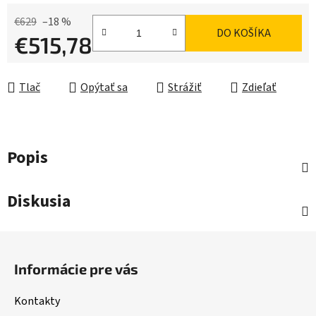
€629
–18 %
DO KOŠÍKA
€515,78
Jednotková cena:
Tlač
Opýtať sa
Strážiť
Zdieľať
Popis
Diskusia
Z
á
Informácie pre vás
p
ä
Kontakty
t